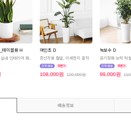
_테이블용 H
여인초 D
녹보수 D
실내 인테리어 화..
증산작용 활발, 미세먼지 흡착
공기정화 능력 탁월,
원
108,000원
99,000원
120,000원
110
배송정보