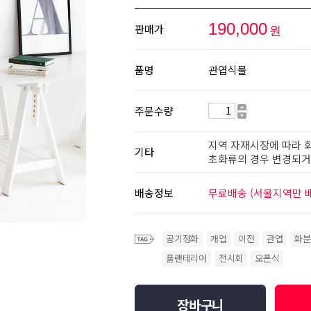
190,000
판매가
원
품명
관엽식물
주문수량
지역 자재시장에 따라 
기타
초화류의 경우 변경되거나
배송정보
무료배송 (서울지역만 
공기정화
개업
이전
관엽
화분
플랜테리어
전시회
오픈식
장바구니