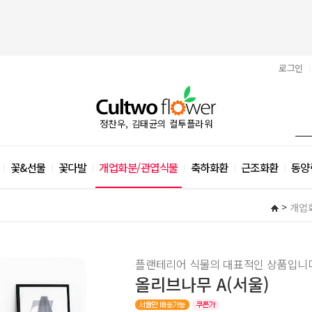
로그인
|
정찬우, 김태균의 컬투플라워
꽃&선물
꽃다발
개업화분/관엽식물
축하화환
근조화환
동양
|
|
|
|
|
|
>
개업
플랜테리어 식물의 대표적인 상품입니
올리브나무 A(서울)