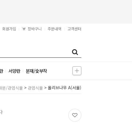
회원가입
장바구니
주문내역
고객센터
|
|
|
란
서양란
분재/숯부작
|
|
>
> 올리브나무 A(서울)
화분/관엽식물
관엽식물
다