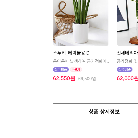
스투키_테이블용 D
산세베리아
음이온이 발생하여 공기정화에..
공기정화 및 
62,550원
62,000
69,500원
상품 상세정보