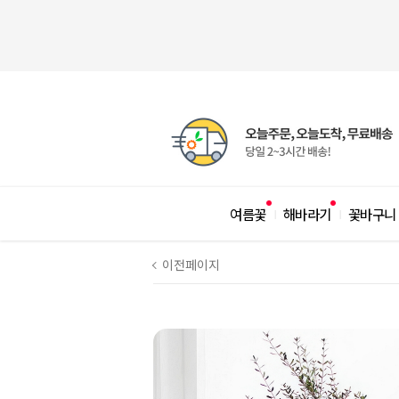
여름꽃
해바라기
꽃바구니
|
|
이전페이지