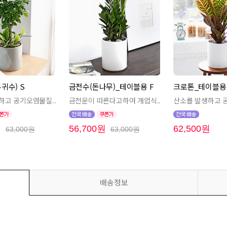
귀수) S
금전수(돈나무)_테이블용 F
크로톤_테이블용 
하고 공기오염물질..
금전운이 따른다고하여 개업식..
산소를 발생하고 
원
56,700원
62,500원
63,000원
63,000원
배송정보