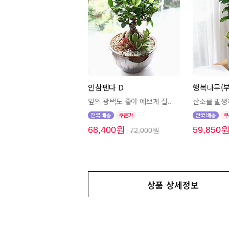
인삼펜다 D
행복나무(부
잎의 광택도 좋아 예쁘게 잘..
산소를 발생
68,400원
59,850
72,000원
상품 상세정보