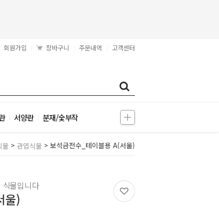
회원가입
장바구니
주문내역
고객센터
|
|
|
란
서양란
분재/숯부작
|
|
>
> 보석금전수_테이블용 A(서울)
식물
관엽식물
진 식물입니다
서울)