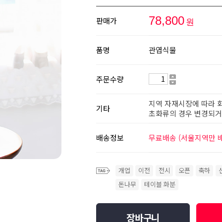
78,800
판매가
원
품명
관엽식물
주문수량
지역 자재시장에 따라 
기타
초화류의 경우 변경되거나
배송정보
무료배송 (서울지역만 
개업
이전
전시
오픈
축하
돈나무
테이블 화분
장바구니