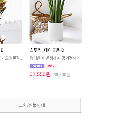
E
스투키_테이블용 D
공기오염물질..
음이온이 발생하여 공기정화에..
62,550원
69,500원
교환/환불안내