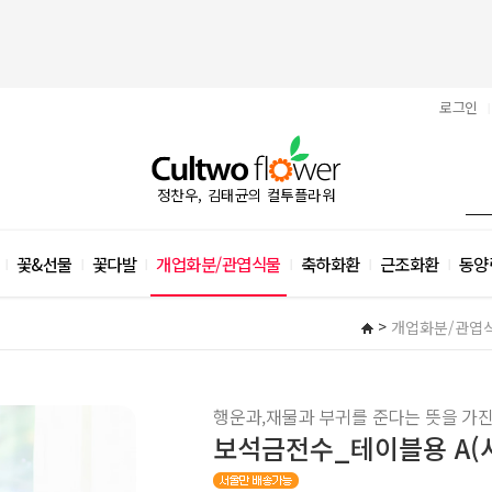
로그인
|
정찬우, 김태균의 컬투플라워
꽃&선물
꽃다발
개업화분/관엽식물
축하화환
근조화환
동양
|
|
|
|
|
|
>
개업화분/관엽
행운과,재물과 부귀를 준다는 뜻을 가
보석금전수_테이블용 A(