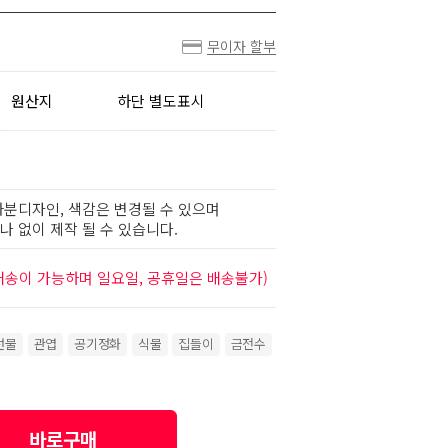
무이자 할부
원산지
하단 별도표시
화분디자인, 색감은 변경될 수 있으며
 없이 제작 될 수 있습니다.
배송이 가능하며 일요일, 공휴일은 배송불가)
선물
관엽
공기정화
식물
집들이
금전수
바로구매