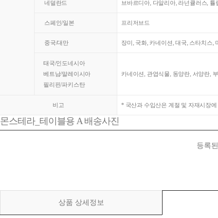
네덜란드
브바르디아, 다알리아, 라넌큘러스, 튤
스페인/일본
프리저브드
중국/대만
장미, 국화, 카네이션, 대국, 스타치스,
태국/인도네시아
베트남/말레이시아
카네이션, 관엽식물, 동양란, 서양란, 
필리핀/파키스탄
비고
* 국산과 수입산은 계절 및 자재시장에
몬스테라_테이블용 A 배송사진
등록된
상품 상세정보