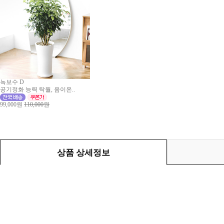
녹보수 D
공기정화 능력 탁월, 음이온..
99,000원
110,000원
상품 상세정보