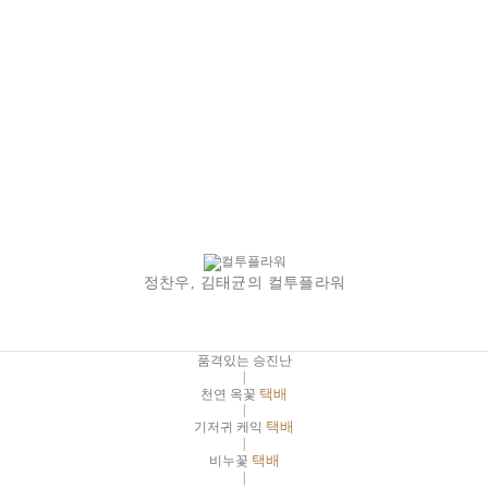
정찬우, 김태균의 컬투플라워
품격있는 승진난
|
천연 옥꽃
택배
|
기저귀 케익
택배
|
비누꽃
택배
|