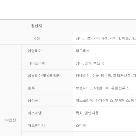
원산지
국산
장미, 국화, 카네이션, 거베라, 백합, 
이탈리아
라그라스
에티오피아
장미, 안개, 백묘국
콜롬비아/코스타리카
카네이션, 수국, 레몬잎, 프리저브드, 
호주
브로니아, 그레빌리아, 유킬립투스
남아공
왁스플라워, 만다린믹스, 부케믹스, 핑쿠
이스라엘
목화, 엘엔지움
수입산
아르헨티나
스티파