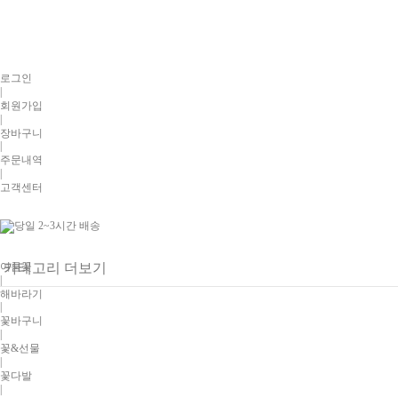
로그인
|
회원가입
|
장바구니
|
주문내역
|
고객센터
여름꽃
카테고리 더보기
|
해바라기
|
꽃바구니
|
꽃&선물
|
꽃다발
|