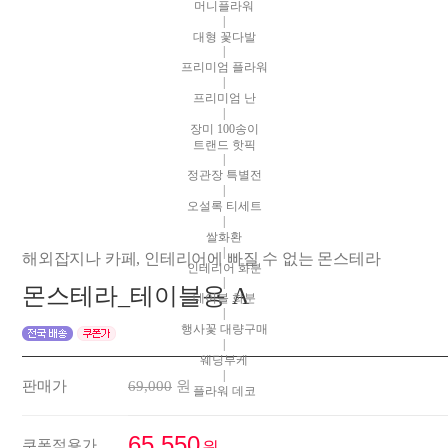
머니플라워
|
대형 꽃다발
|
프리미엄 플라워
|
프리미엄 난
|
장미 100송이
트랜드 핫픽
|
정관장 특별전
|
오설록 티세트
|
쌀화환
|
해외잡지나 카페, 인테리어에 빠질 수 없는 몬스테라
인테리어 화분
|
몬스테라_테이블용 A
테이블 화분
|
행사꽃 대량구매
|
웨딩부케
|
판매가
69,000
원
플라워 데코
65,550
쿠폰적용가
원