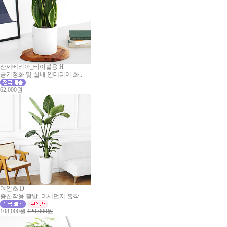
산세베리아_테이블용 H
공기정화 및 실내 인테리어 화..
62,000원
여인초 D
증산작용 활발, 미세먼지 흡착
108,000원
120,000원