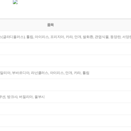
품목
라스(글라디올러스), 튤립, 아이리스, 프리지아, 카라, 안개, 쌀화환, 관엽식물, 동양란, 서양
다알리아, 부바르디아, 라넌큘러스, 아이리스, 안개, 카라, 튤립
션, 방크샤, 버질리아, 울부시