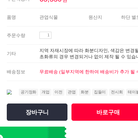
품명
관엽식물
원산지
하단 별
주문수량
지역 자재시장에 따라 화분디자인, 색감은 변경될
기타
초화류의 경우 변경되거나 없이 제작 될 수 있습
배송정보
무료배송 (일부지역에 한하여 배송비가 추가 될 수
공기정화
개업
이전
관엽
화분
집들이
전시회
테이
장바구니
바로구매