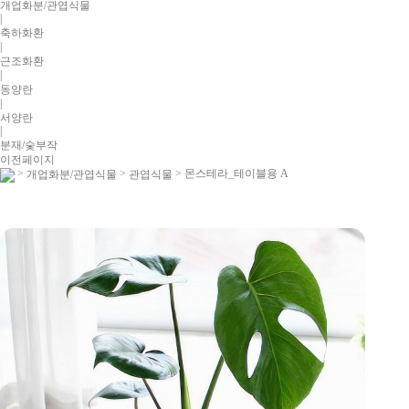
개업화분/관엽식물
|
축하화환
|
근조화환
|
동양란
|
서양란
|
분재/숯부작
이전페이지
>
>
> 몬스테라_테이블용 A
개업화분/관엽식물
관엽식물