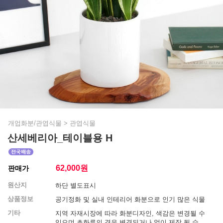
개업화분/관엽식물
>
관엽식물
산세베리아_테이블용 H
62,000
원
판매가
원산지
하단 별도표시
상품정보
공기정화 및 실내 인테리어 화분으로 인기 많은 식물
기타
지역 자재시장에 따라 화분디자인, 색감은 변경될 수
있으며 초화류의 경우 변경되거나 없이 제작 될 수