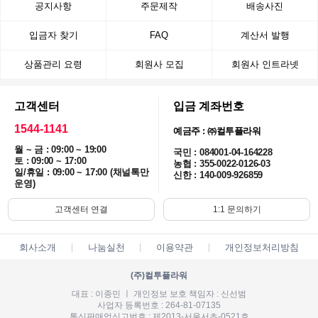
공지사항
주문제작
배송사진
입금자 찾기
FAQ
계산서 발행
상품관리 요령
회원사 모집
회원사 인트라넷
고객센터
입금 계좌번호
1544-1141
예금주 : ㈜컬투플라워
월 ~ 금 : 09:00 ~ 19:00
국민 : 084001-04-164228
토 : 09:00 ~ 17:00
농협 : 355-0022-0126-03
일/휴일 : 09:00 ~ 17:00 (채널톡만
신한 : 140-009-926859
운영)
고객센터 연결
1:1 문의하기
회사소개
나눔실천
이용약관
개인정보처리방침
(주)컬투플라워
대표 : 이종민 ㅣ 개인정보 보호 책임자 : 신선범
사업자 등록번호 : 264-81-07135
통신판매업신고번호 : 제2013-서울서초-0521호