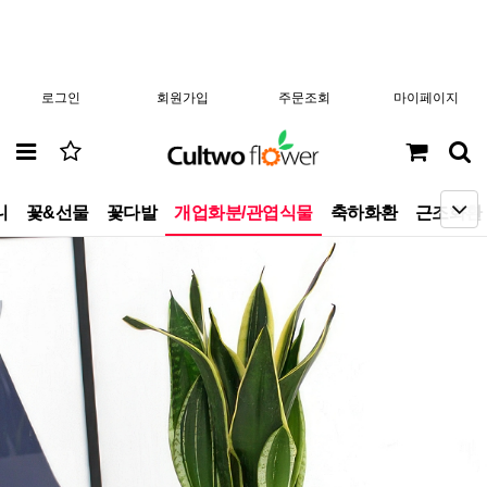
로그인
회원가입
주문조회
마이페이지
니
꽃&선물
꽃다발
개업화분/관엽식물
축하화환
근조화환