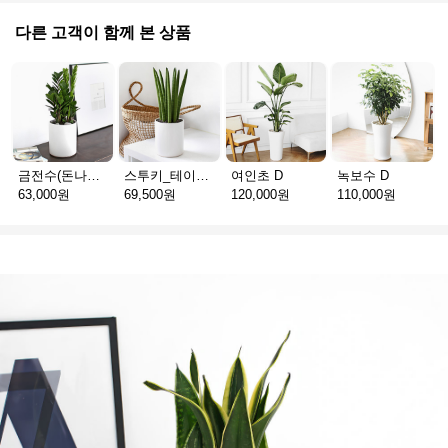
다른 고객이 함께 본 상품
금전수(돈나무)_테이블용 F
스투키_테이블용 D
여인초 D
녹보수 D
63,000원
69,500원
120,000원
110,000원