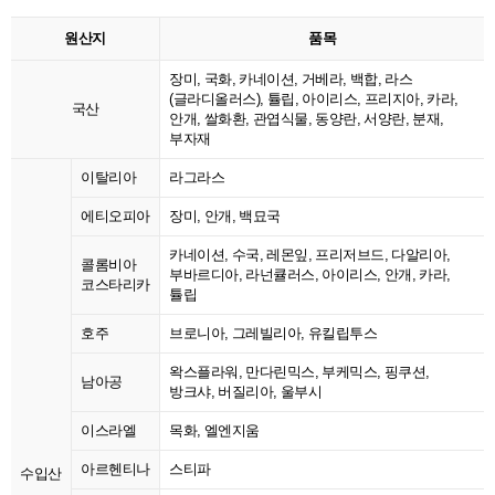
원산지
품목
장미, 국화, 카네이션, 거베라, 백합, 라스
(글라디올러스), 튤립, 아이리스, 프리지아, 카라,
국산
안개, 쌀화환, 관엽식물, 동양란, 서양란, 분재,
부자재
이탈리아
라그라스
에티오피아
장미, 안개, 백묘국
카네이션, 수국, 레몬잎, 프리저브드, 다알리아,
콜롬비아
부바르디아, 라넌큘러스, 아이리스, 안개, 카라,
코스타리카
튤립
호주
브로니아, 그레빌리아, 유킬립투스
왁스플라워, 만다린믹스, 부케믹스, 핑쿠션,
남아공
방크샤, 버질리아, 울부시
이스라엘
목화, 엘엔지움
아르헨티나
스티파
수입산