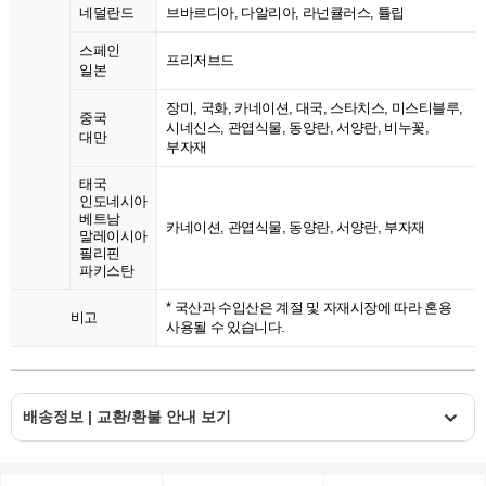
네덜란드
브바르디아, 다알리아, 라넌큘러스, 튤립
스페인
프리저브드
일본
장미, 국화, 카네이션, 대국, 스타치스, 미스티블루,
중국
시네신스, 관엽식물, 동양란, 서양란, 비누꽃,
대만
부자재
태국
인도네시아
베트남
카네이션, 관엽식물, 동양란, 서양란, 부자재
말레이시아
필리핀
파키스탄
* 국산과 수입산은 계절 및 자재시장에 따라 혼용
비고
사용될 수 있습니다.
배송정보 | 교환/환불 안내 보기