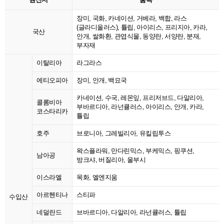
장미, 국화, 카네이션, 거베라, 백합, 라스
(글라디올러스), 튤립, 아이리스, 프리지아, 카라,
국산
안개, 쌀화환, 관엽식물, 동양란, 서양란, 분재,
부자재
이탈리아
라그라스
에티오피아
장미, 안개, 백묘국
카네이션, 수국, 레몬잎, 프리저브드, 다알리아,
콜롬비아
부바르디아, 라넌큘러스, 아이리스, 안개, 카라,
코스타리카
튤립
호주
브로니아, 그레빌리아, 유킬립투스
왁스플라워, 만다린믹스, 부케믹스, 핑쿠션,
남아공
방크샤, 버질리아, 울부시
이스라엘
목화, 엘엔지움
아르헨티나
스티파
수입산
네덜란드
브바르디아, 다알리아, 라넌큘러스, 튤립