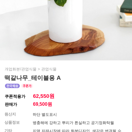
개업화분/관엽식물
>
관엽식물
떡갈나무_테이블용 A
62,550원
쿠폰적용가
69,500
원
판매가
원산지
하단 별도표시
상품정보
병충해에 강하고 뿌리가 튼실하고 공기정화탁월
기타
지역 자재시장에 따라 화분디자인, 색감은 변경될 수