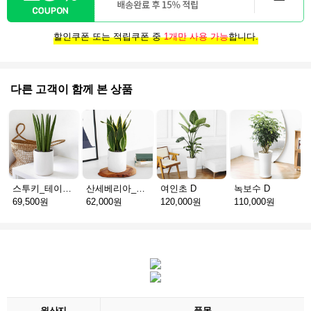
할인쿠폰 또는 적립쿠폰 중
1개만 사용 가능
합니다.
다른 고객이 함께 본 상품
스투키_테이블용 D
산세베리아_테이블용 H
여인초 D
녹보수 D
69,500원
62,000원
120,000원
110,000원
원산지
품목