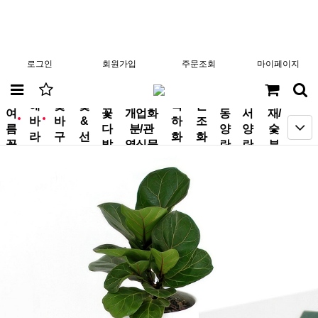
로그인
회원가입
주문조회
마이페이지
분
해
꽃
꽃
축
근
여
꽃
개업화
동
서
재/
바
바
&
하
조
new
new
름
다
분/관
양
양
숯
라
구
선
화
화
꽃
발
엽식물
란
란
부
기
니
물
환
환
작