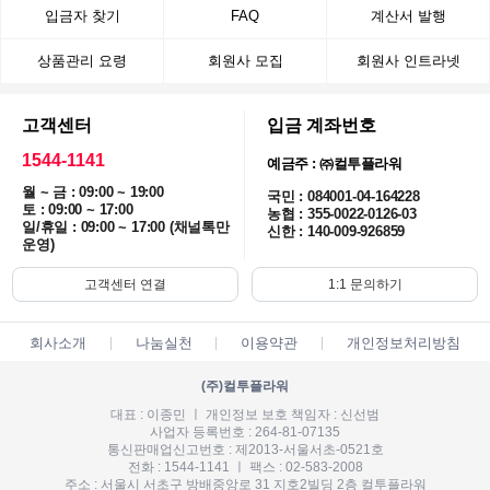
입금자 찾기
FAQ
계산서 발행
상품관리 요령
회원사 모집
회원사 인트라넷
고객센터
입금 계좌번호
1544-1141
예금주 : ㈜컬투플라워
월 ~ 금 : 09:00 ~ 19:00
국민 : 084001-04-164228
토 : 09:00 ~ 17:00
농협 : 355-0022-0126-03
일/휴일 : 09:00 ~ 17:00 (채널톡만
신한 : 140-009-926859
운영)
고객센터 연결
1:1 문의하기
회사소개
나눔실천
이용약관
개인정보처리방침
(주)컬투플라워
대표 : 이종민 ㅣ 개인정보 보호 책임자 : 신선범
사업자 등록번호 : 264-81-07135
통신판매업신고번호 : 제2013-서울서초-0521호
전화 : 1544-1141 ㅣ 팩스 : 02-583-2008
주소 : 서울시 서초구 방배중앙로 31 지호2빌딩 2층 컬투플라워