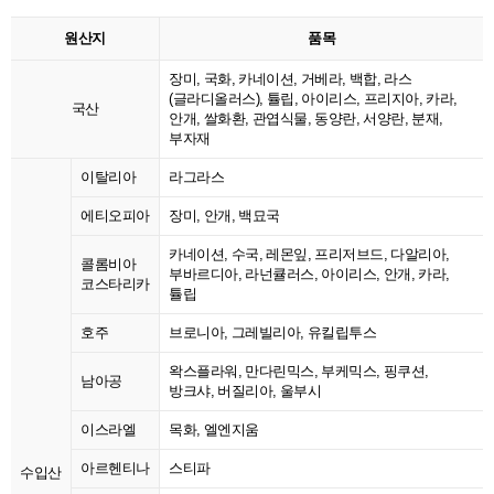
원산지
품목
장미, 국화, 카네이션, 거베라, 백합, 라스
(글라디올러스), 튤립, 아이리스, 프리지아, 카라,
국산
안개, 쌀화환, 관엽식물, 동양란, 서양란, 분재,
부자재
이탈리아
라그라스
에티오피아
장미, 안개, 백묘국
카네이션, 수국, 레몬잎, 프리저브드, 다알리아,
콜롬비아
부바르디아, 라넌큘러스, 아이리스, 안개, 카라,
코스타리카
튤립
호주
브로니아, 그레빌리아, 유킬립투스
왁스플라워, 만다린믹스, 부케믹스, 핑쿠션,
남아공
방크샤, 버질리아, 울부시
이스라엘
목화, 엘엔지움
아르헨티나
스티파
수입산