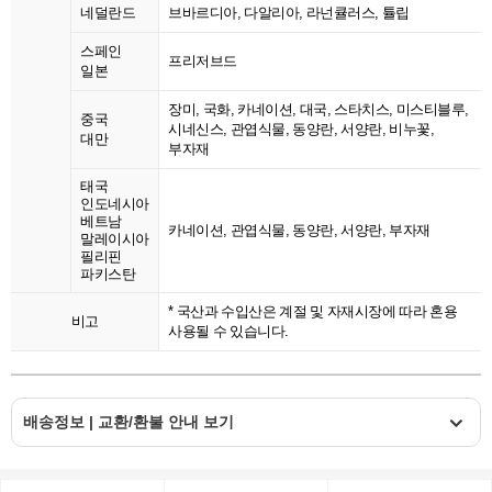
네덜란드
브바르디아, 다알리아, 라넌큘러스, 튤립
스페인
프리저브드
일본
장미, 국화, 카네이션, 대국, 스타치스, 미스티블루,
중국
시네신스, 관엽식물, 동양란, 서양란, 비누꽃,
대만
부자재
태국
인도네시아
베트남
카네이션, 관엽식물, 동양란, 서양란, 부자재
말레이시아
필리핀
파키스탄
* 국산과 수입산은 계절 및 자재시장에 따라 혼용
비고
사용될 수 있습니다.
배송정보 | 교환/환불 안내 보기