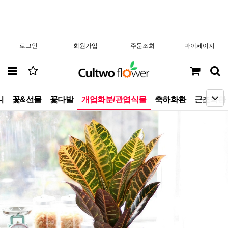
로그인
회원가입
주문조회
마이페이지
니
꽃&선물
꽃다발
개업화분/관엽식물
축하화환
근조화환