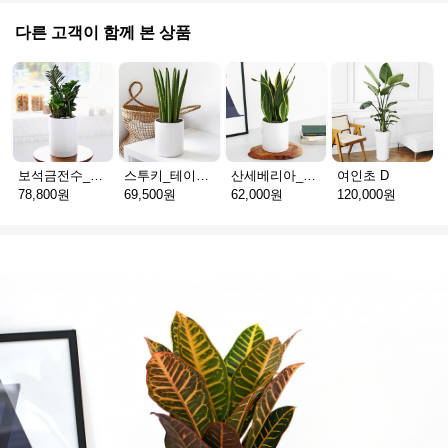
다른 고객이 함께 본 상품
보석금전수_테이블용 A(서울)
스투키_테이블용 D
산세베리아_테이블용 H
여인초 D
78,800원
69,500원
62,000원
120,000원