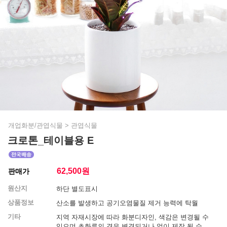
개업화분/관엽식물
>
관엽식물
크로톤_테이블용 E
62,500
원
판매가
원산지
하단 별도표시
상품정보
산소를 발생하고 공기오염물질 제거 능력에 탁월
기타
지역 자재시장에 따라 화분디자인, 색감은 변경될 수
있으며 초화류의 경우 변경되거나 없이 제작 될 수