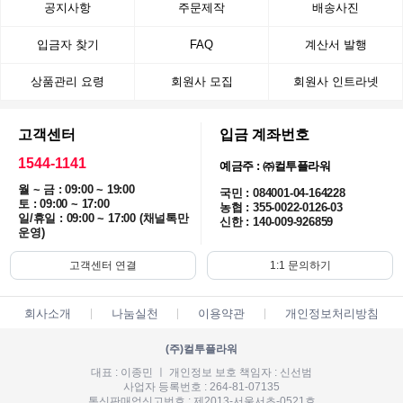
공지사항
주문제작
배송사진
입금자 찾기
FAQ
계산서 발행
상품관리 요령
회원사 모집
회원사 인트라넷
고객센터
입금 계좌번호
1544-1141
예금주 : ㈜컬투플라워
월 ~ 금 : 09:00 ~ 19:00
국민 : 084001-04-164228
토 : 09:00 ~ 17:00
농협 : 355-0022-0126-03
일/휴일 : 09:00 ~ 17:00 (채널톡만
신한 : 140-009-926859
운영)
고객센터 연결
1:1 문의하기
회사소개
나눔실천
이용약관
개인정보처리방침
(주)컬투플라워
대표 : 이종민 ㅣ 개인정보 보호 책임자 : 신선범
사업자 등록번호 : 264-81-07135
통신판매업신고번호 : 제2013-서울서초-0521호