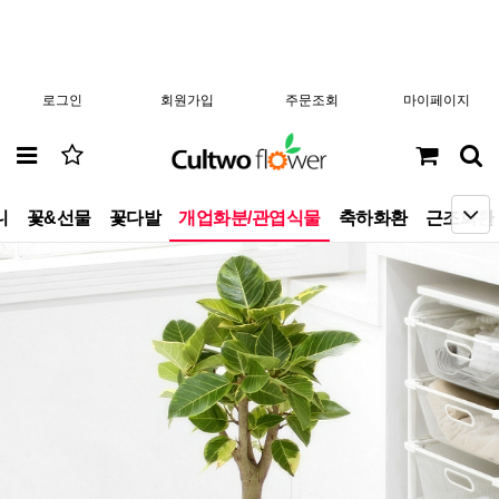
로그인
회원가입
주문조회
마이페이지
니
꽃&선물
꽃다발
개업화분/관엽식물
축하화환
근조화환