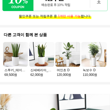
할인쿠폰 또는 적립쿠폰 중
1개만 사용 가능
합니다.
다른 고객이 함께 본 상품
스투키_테이블용 D
산세베리아_테이블용 H
여인초 D
녹보수 D
69,500원
62,000원
120,000원
110,000원