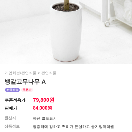
개업화분/관엽식물
>
관엽식물
뱅갈고무나무 A
79,800원
쿠폰적용가
84,000
원
판매가
원산지
하단 별도표시
상품정보
병충해에 강하고 뿌리가 튼실하고 공기정화탁월