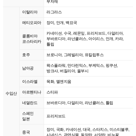
부자재
이탈리아
라그라스
에티오피아
장미, 안개, 백묘국
카네이션, 수국, 레몬잎, 프리저브드, 다알리아,
콜롬비아
부바르디아, 라넌큘러스, 아이리스, 안개, 카라,
코스타리카
튤립
호주
브로니아, 그레빌리아, 유킬립투스
왁스플라워, 만다린믹스, 부케믹스, 핑쿠션,
남아공
방크샤, 버질리아, 울부시
이스라엘
목화, 엘엔지움
아르헨티나
스티파
수입산
네덜란드
브바르디아, 다알리아, 라넌큘러스, 튤립
스페인
프리저브드
일본
장미, 국화, 카네이션, 대국, 스타치스, 미스티블루,
중국
시네신스, 관엽식물, 동양란, 서양란, 비누꽃,