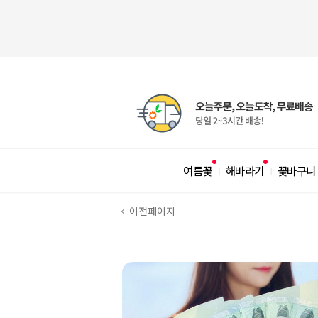
여름꽃
해바라기
꽃바구니
|
|
이전페이지