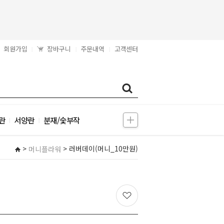
회원가입
장바구니
주문내역
고객센터
|
|
|
란
서양란
분재/숯부작
|
|
>
> 러버데이(머니_10만원)
머니플라워