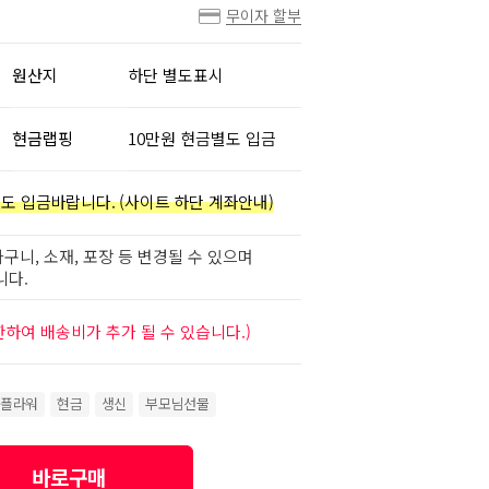
무이자 할부
원산지
하단 별도표시
현금랩핑
10만원 현금별도 입금
도 입금바랍니다. (사이트 하단 계좌안내)
구니, 소재, 포장 등 변경될 수 있으며
니다.
하여 배송비가 추가 될 수 있습니다.)
플라워
현금
생신
부모님선물
바로구매