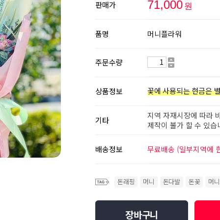
71,000
판매가
원
품명
머니플라워
주문수량
꽃에 사용되는 현금은 별
상품정보
지역 자재시장에 따라 바
기타
제작이 불가 할 수 있습
배송정보
무료배송 (일부지역에 한
돈래핑
머니
돈다발
돈꽃
머니
장바구니