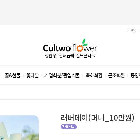
로그인
|
정찬우, 김태균의 컬투플라워
꽃&선물
꽃다발
개업화분/관엽식물
축하화환
근조화환
동양
|
|
|
|
|
|
러버데이(머니_10만원)