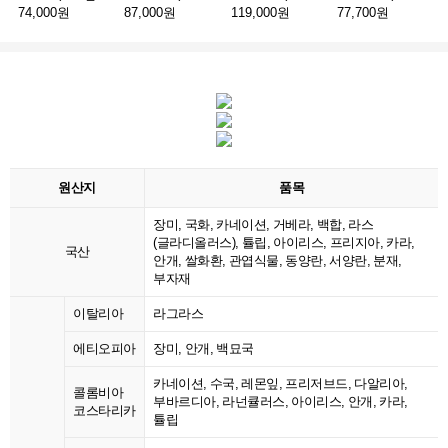
74,000원
87,000원
119,000원
77,700원
원산지
품목
장미, 국화, 카네이션, 거베라, 백합, 라스
(글라디올러스), 튤립, 아이리스, 프리지아, 카라,
국산
안개, 쌀화환, 관엽식물, 동양란, 서양란, 분재,
부자재
이탈리아
라그라스
에티오피아
장미, 안개, 백묘국
카네이션, 수국, 레몬잎, 프리저브드, 다알리아,
콜롬비아
부바르디아, 라넌큘러스, 아이리스, 안개, 카라,
코스타리카
튤립