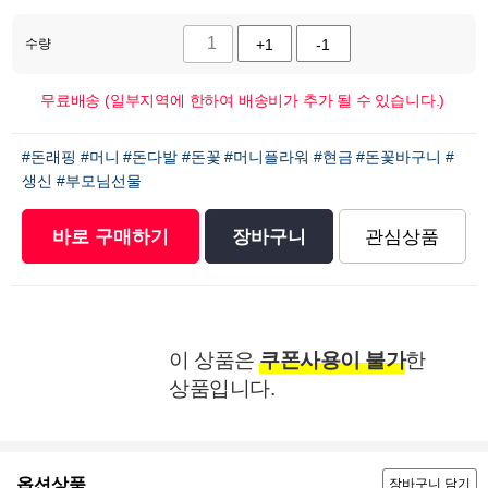
수량
+1
-1
무료배송 (일부지역에 한하여 배송비가 추가 될 수 있습니다.)
#돈래핑
#머니
#돈다발
#돈꽃
#머니플라워
#현금
#돈꽃바구니
#
생신
#부모님선물
바로 구매하기
장바구니
관심상품
이 상품은
쿠폰사용이 불가
한
상품입니다.
옵션상품
장바구니 담기