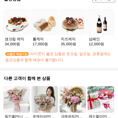
생크림 케익
롤케익
치즈케익
샴페인
34,000원
17,000원
35,000원
12,000원
아이콘이 붙은 상품은 토요일, 일요일, 공휴일에는
서울만 배송가능
옵션상품과 함께 배송이 불가합니다.
다른 고객이 함께 본 상품
핑키엘(머니_30만원)
로제러브(머니_20만원)
크레센트(머니_100만원)
레드캘리(머니_서울_30만원)