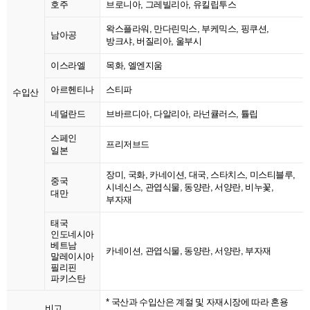
호주
브로니아, 그레빌리아, 유킬립투스
왁스플라워, 만다린믹스, 부케믹스, 핑쿠션,
남아공
방크샤, 버질리아, 울부시
이스라엘
목화, 엘엔지움
아르헨티나
스티파
수입산
네덜란드
브바르디아, 다알리아, 라넌큘러스, 튤립
스페인
프리저브드
일본
장미, 국화, 카네이션, 대국, 스타치스, 미스티블루,
중국
시네신스, 관엽식물, 동양란, 서양란, 비누꽃,
대만
부자재
태국
인도네시아
베트남
카네이션, 관엽식물, 동양란, 서양란, 부자재
말레이시아
필리핀
파키스탄
* 국산과 수입산은 계절 및 자재시장에 따라 혼용
비고