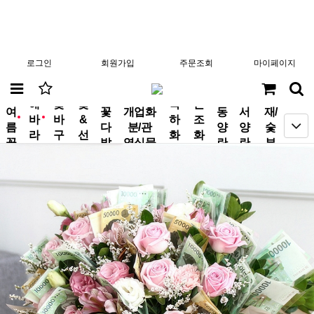
로그인
회원가입
주문조회
마이페이지
분
해
꽃
꽃
축
근
여
꽃
개업화
동
서
재/
바
바
&
하
조
new
new
름
다
분/관
양
양
숯
라
구
선
화
화
꽃
발
엽식물
란
란
부
기
니
물
환
환
작