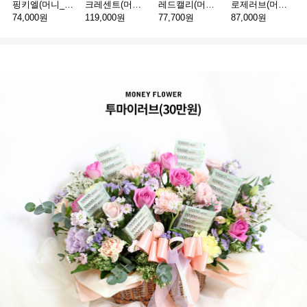
핑키엘(머니_30만원)
크레센트(머니_100만원)
레드캘리(머니_서울_30만원)
로제러브(머니_20만원)
74,000원
119,000원
77,700원
87,000원