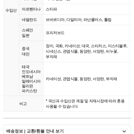
아르헨티나
스티파
수입산
네덜란드
브바르디아, 다알리아, 라넌큘러스, 튤립
스페인
프리저브드
일본
장미, 국화, 카네이션, 대국, 스타치스, 미스티블루,
중국
시네신스, 관엽식물, 동양란, 서양란, 비누꽃,
대만
부자재
태국
인도네시아
베트남
카네이션, 관엽식물, 동양란, 서양란, 부자재
말레이시아
필리핀
파키스탄
* 국산과 수입산은 계절 및 자재시장에 따라 혼용
비고
사용될 수 있습니다.
배송정보 | 교환/환불 안내 보기