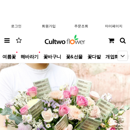
로그인
회원가입
주문조회
마이페이지
new
new
여름꽃
해바라기
꽃바구니
꽃&선물
꽃다발
개업화분/관