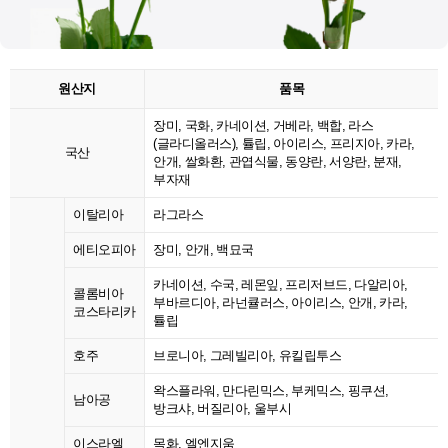
원산지
품목
장미, 국화, 카네이션, 거베라, 백합, 라스
(글라디올러스), 튤립, 아이리스, 프리지아, 카라,
국산
안개, 쌀화환, 관엽식물, 동양란, 서양란, 분재,
부자재
이탈리아
라그라스
에티오피아
장미, 안개, 백묘국
카네이션, 수국, 레몬잎, 프리저브드, 다알리아,
콜롬비아
부바르디아, 라넌큘러스, 아이리스, 안개, 카라,
코스타리카
튤립
호주
브로니아, 그레빌리아, 유킬립투스
왁스플라워, 만다린믹스, 부케믹스, 핑쿠션,
남아공
방크샤, 버질리아, 울부시
이스라엘
목화, 엘엔지움