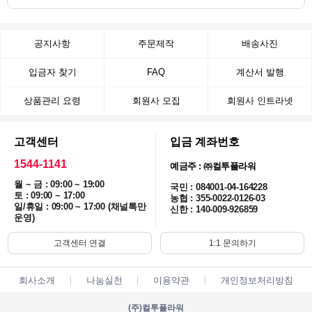
공지사항
주문제작
배송사진
입금자 찾기
FAQ
계산서 발행
상품관리 요령
회원사 모집
회원사 인트라넷
고객센터
입금 계좌번호
1544-1141
예금주 : ㈜컬투플라워
월 ~ 금 : 09:00 ~ 19:00
국민 : 084001-04-164228
토 : 09:00 ~ 17:00
농협 : 355-0022-0126-03
일/휴일 : 09:00 ~ 17:00 (채널톡만
신한 : 140-009-926859
운영)
고객센터 연결
1:1 문의하기
회사소개
나눔실천
이용약관
개인정보처리방침
(주)컬투플라워