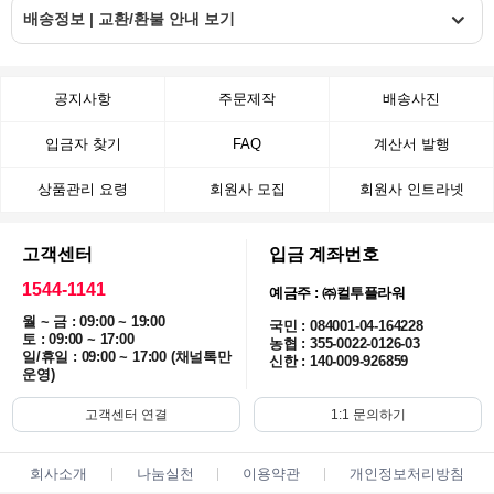
배송정보 | 교환/환불 안내 보기
공지사항
주문제작
배송사진
입금자 찾기
FAQ
계산서 발행
상품관리 요령
회원사 모집
회원사 인트라넷
고객센터
입금 계좌번호
1544-1141
예금주 : ㈜컬투플라워
월 ~ 금 : 09:00 ~ 19:00
국민 : 084001-04-164228
토 : 09:00 ~ 17:00
농협 : 355-0022-0126-03
일/휴일 : 09:00 ~ 17:00 (채널톡만
신한 : 140-009-926859
운영)
고객센터 연결
1:1 문의하기
회사소개
나눔실천
이용약관
개인정보처리방침