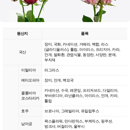
원산지
품목
장미, 국화, 카네이션, 거베라, 백합, 라스
(글라디올러스), 튤립, 아이리스, 프리지아, 카라,
국산
안개, 쌀화환, 관엽식물, 동양란, 서양란, 분재,
부자재
이탈리아
라그라스
에티오피아
장미, 안개, 백묘국
카네이션, 수국, 레몬잎, 프리저브드, 다알리아,
콜롬비아
부바르디아, 라넌큘러스, 아이리스, 안개, 카라,
코스타리카
튤립
호주
브로니아, 그레빌리아, 유킬립투스
왁스플라워, 만다린믹스, 부케믹스, 핑쿠션,
남아공
방크샤, 버질리아, 울부시