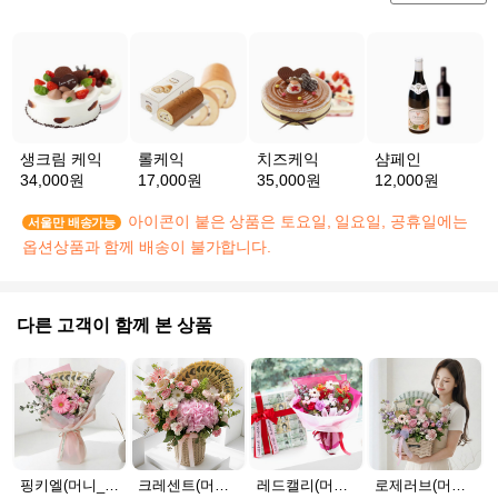
생크림 케익
롤케익
치즈케익
샴페인
34,000원
17,000원
35,000원
12,000원
아이콘이 붙은 상품은 토요일, 일요일, 공휴일에는
서울만 배송가능
옵션상품과 함께 배송이 불가합니다.
다른 고객이 함께 본 상품
핑키엘(머니_30만원)
크레센트(머니_100만원)
레드캘리(머니_서울_30만원)
로제러브(머니_20만원)