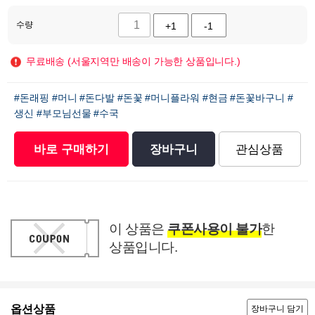
수량
+1
-1
무료배송 (서울지역만 배송이 가능한 상품입니다.)
#돈래핑
#머니
#돈다발
#돈꽃
#머니플라워
#현금
#돈꽃바구니
#
생신
#부모님선물
#수국
바로 구매하기
장바구니
관심상품
이 상품은
쿠폰사용이 불가
한
상품입니다.
옵션상품
장바구니 담기