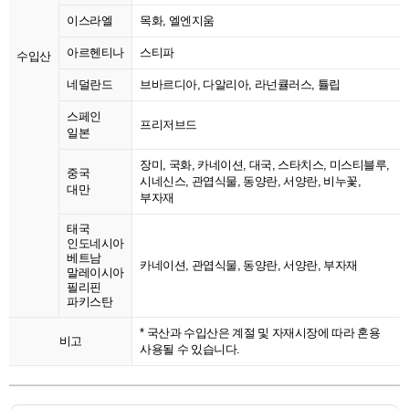
이스라엘
목화, 엘엔지움
아르헨티나
스티파
수입산
네덜란드
브바르디아, 다알리아, 라넌큘러스, 튤립
스페인
프리저브드
일본
장미, 국화, 카네이션, 대국, 스타치스, 미스티블루,
중국
시네신스, 관엽식물, 동양란, 서양란, 비누꽃,
대만
부자재
태국
인도네시아
베트남
카네이션, 관엽식물, 동양란, 서양란, 부자재
말레이시아
필리핀
파키스탄
* 국산과 수입산은 계절 및 자재시장에 따라 혼용
비고
사용될 수 있습니다.