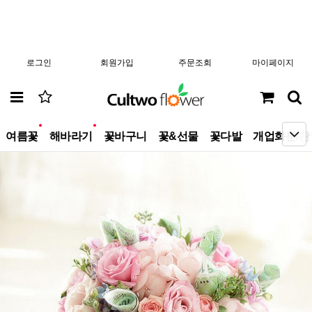
로그인
회원가입
주문조회
마이페이지
new
new
여름꽃
해바라기
꽃바구니
꽃&선물
꽃다발
개업화분/관