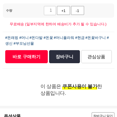
수량
+1
-1
무료배송 (일부지역에 한하여 배송비가 추가 될 수 있습니다.)
#돈래핑
#머니
#돈다발
#돈꽃
#머니플라워
#현금
#돈꽃바구니
#
생신
#부모님선물
바로 구매하기
장바구니
관심상품
이 상품은
쿠폰사용이 불가
한
상품입니다.
옵션상품
장바구니 담기