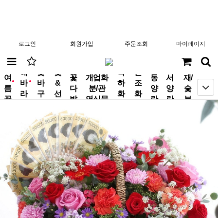
로그인
회원가입
주문조회
마이페이지
분
해
꽃
꽃
축
근
여
꽃
개업화
동
서
재/
바
바
&
하
조
new
new
름
다
분/관
양
양
숯
라
구
선
화
화
꽃
발
엽식물
란
란
부
기
니
물
환
환
작