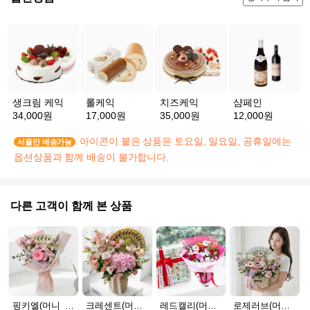
생크림 케익
롤케익
치즈케익
샴페인
34,000원
17,000원
35,000원
12,000원
아이콘이 붙은 상품은 토요일, 일요일, 공휴일에는
서울만 배송가능
옵션상품과 함께 배송이 불가합니다.
다른 고객이 함께 본 상품
핑키엘(머니_30만원)
크레센트(머니_100만원)
레드캘리(머니_서울_30만원)
로제러브(머니_20만원)