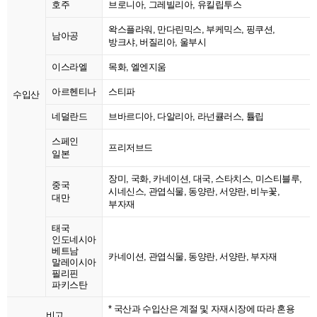
호주
브로니아, 그레빌리아, 유킬립투스
왁스플라워, 만다린믹스, 부케믹스, 핑쿠션,
남아공
방크샤, 버질리아, 울부시
이스라엘
목화, 엘엔지움
아르헨티나
스티파
수입산
네덜란드
브바르디아, 다알리아, 라넌큘러스, 튤립
스페인
프리저브드
일본
장미, 국화, 카네이션, 대국, 스타치스, 미스티블루,
중국
시네신스, 관엽식물, 동양란, 서양란, 비누꽃,
대만
부자재
태국
인도네시아
베트남
카네이션, 관엽식물, 동양란, 서양란, 부자재
말레이시아
필리핀
파키스탄
* 국산과 수입산은 계절 및 자재시장에 따라 혼용
비고