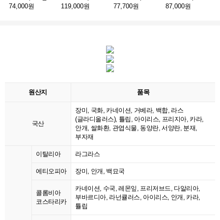
74,000원
119,000원
77,700원
87,000원
원산지
품목
장미, 국화, 카네이션, 거베라, 백합, 라스
(글라디올러스), 튤립, 아이리스, 프리지아, 카라,
국산
안개, 쌀화환, 관엽식물, 동양란, 서양란, 분재,
부자재
이탈리아
라그라스
에티오피아
장미, 안개, 백묘국
카네이션, 수국, 레몬잎, 프리저브드, 다알리아,
콜롬비아
부바르디아, 라넌큘러스, 아이리스, 안개, 카라,
코스타리카
튤립