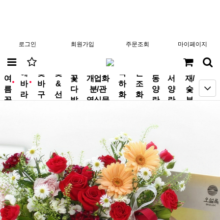
로그인
회원가입
주문조회
마이페이지
분
해
꽃
꽃
축
근
여
꽃
개업화
동
서
재/
바
바
&
하
조
new
new
름
다
분/관
양
양
숯
라
구
선
화
화
꽃
발
엽식물
란
란
부
기
니
물
환
환
작