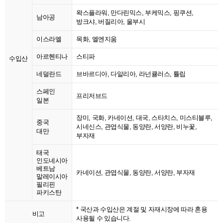
왁스플라워, 만다린믹스, 부케믹스, 핑쿠션,
남아공
방크샤, 버질리아, 울부시
이스라엘
목화, 엘엔지움
아르헨티나
스티파
수입산
네덜란드
브바르디아, 다알리아, 라넌큘러스, 튤립
스페인
프리저브드
일본
장미, 국화, 카네이션, 대국, 스타치스, 미스티블루,
중국
시네신스, 관엽식물, 동양란, 서양란, 비누꽃,
대만
부자재
태국
인도네시아
베트남
카네이션, 관엽식물, 동양란, 서양란, 부자재
말레이시아
필리핀
파키스탄
* 국산과 수입산은 계절 및 자재시장에 따라 혼용
비고
사용될 수 있습니다.