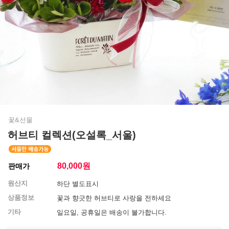
꽃&선물
허브티 컬렉션(오설록_서울)
80,000
원
판매가
원산지
하단 별도표시
상품정보
꽃과 향긋한 허브티로 사랑을 전하세요
기타
일요일, 공휴일은 배송이 불가합니다.