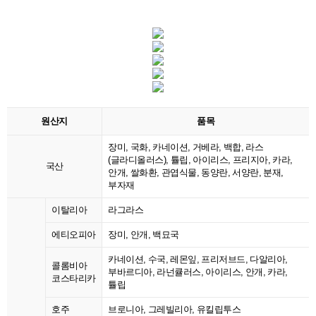
원산지
품목
장미, 국화, 카네이션, 거베라, 백합, 라스
(글라디올러스), 튤립, 아이리스, 프리지아, 카라,
국산
안개, 쌀화환, 관엽식물, 동양란, 서양란, 분재,
부자재
이탈리아
라그라스
에티오피아
장미, 안개, 백묘국
카네이션, 수국, 레몬잎, 프리저브드, 다알리아,
콜롬비아
부바르디아, 라넌큘러스, 아이리스, 안개, 카라,
코스타리카
튤립
호주
브로니아, 그레빌리아, 유킬립투스