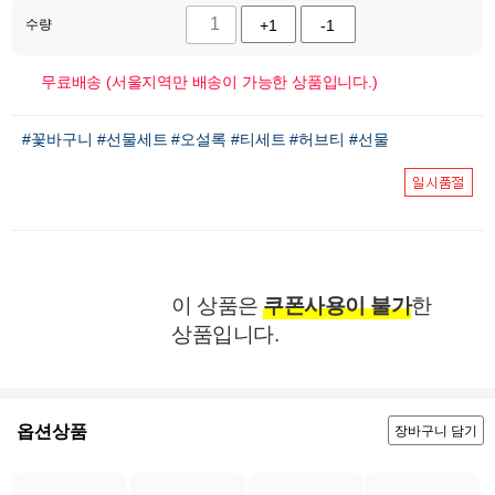
수량
+1
-1
무료배송 (서울지역만 배송이 가능한 상품입니다.)
#꽃바구니
#선물세트
#오설록
#티세트
#허브티
#선물
이 상품은
쿠폰사용이 불가
한
상품입니다.
옵션상품
장바구니 담기