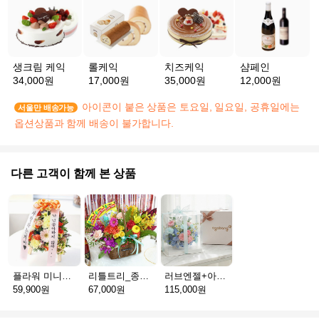
생크림 케익
롤케익
치즈케익
샴페인
34,000원
17,000원
35,000원
12,000원
아이콘이 붙은 상품은 토요일, 일요일, 공휴일에는
서울만 배송가능
옵션상품과 함께 배송이 불가합니다.
다른 고객이 함께 본 상품
플라워 미니화환 A(서울)
리틀트리_종이방향제(서울)
러브엔젤+아가방딸랑이(서울)
59,900원
67,000원
115,000원