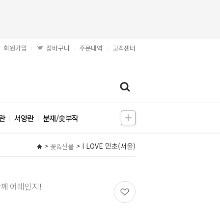
회원가입
장바구니
주문내역
고객센터
|
|
|
란
서양란
분재/숯부작
|
|
>
> I LOVE 민초(서울)
꽃&선물
께 어레인지!