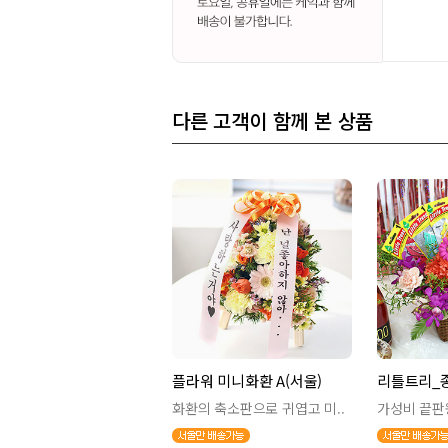
다른 고객이 함께 본 상품
플라워 미니화환 A(서울)
리틀트리_
화환의 축소판으로 귀엽고 미..
가성비 끝판왕