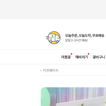
여름꽃
해바라기
꽃바구니
|
|
이전페이지