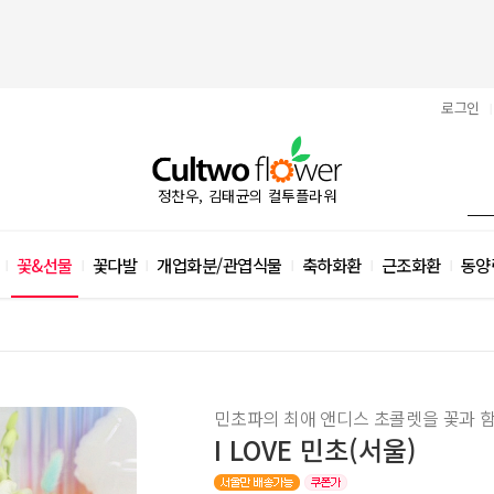
로그인
|
정찬우, 김태균의 컬투플라워
꽃&선물
꽃다발
개업화분/관엽식물
축하화환
근조화환
동양
|
|
|
|
|
|
민초파의 최애 앤디스 초콜렛을 꽃과 함
I LOVE 민초(서울)