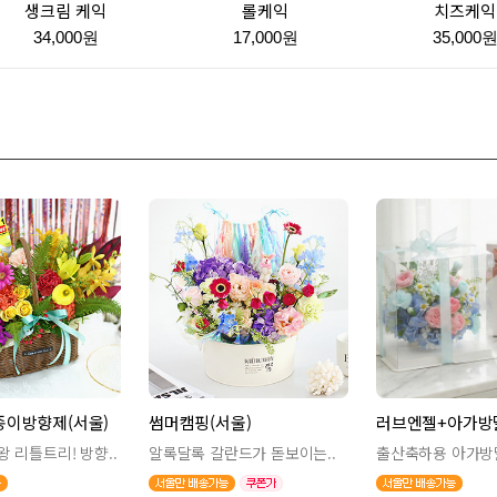
생크림 케익
롤케익
치즈케익
34,000원
17,000원
35,000
종이방향제(서울)
썸머캠핑(서울)
러브엔젤+아가방딸
 리틀트리! 방향..
알록달록 갈란드가 돋보이는..
출산축하용 아가방딸