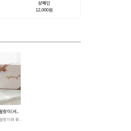
샴페인
원
12,000원
랑이(서..
랑이와 꽃..