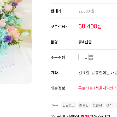
판매가
72,000
원
68,400
원
쿠폰적용가
품명
꽃&선물
주문수량
기타
일요일, 공휴일에는 배
배송정보
무료배송 (서울지역만 
민트초코
초콜릿
초콜렛
간식