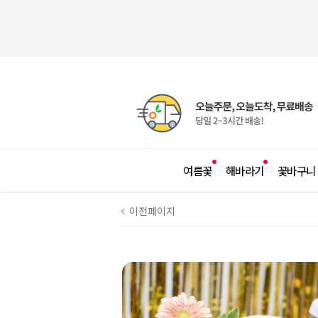
여름꽃
해바라기
꽃바구니
|
|
이전페이지