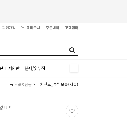
회원가입
장바구니
주문내역
고객센터
|
|
|
란
서양란
분재/숯부작
|
|
>
> 피치샌드_투명보틀(서울)
꽃&선물
 UP!