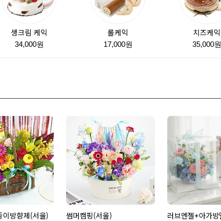
생크림 케익
롤케익
치즈케익
34,000원
17,000원
35,000
종이방향제(서울)
썸머캠핑(서울)
러브엔젤+아가방딸