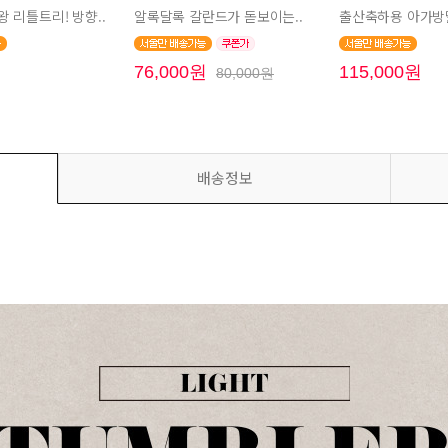
 리틀트리! 방향..
알록달록 갈란드가 돋보이는..
출산축하용 아가방딸
원
76,000원
115,000원
80,000원
배송정보