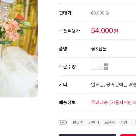
판매가
60,000
원
54,000
원
쿠폰적용가
품명
꽃&선물
주문수량
기타
일요일, 공휴일에는 배
배송정보
무료배송 (서울지역만 
텀블러
거베라
오렌지
주황
미