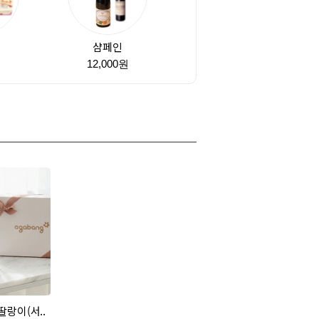
샴페인
원
12,000원
랑이(서..