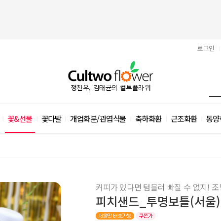
로그인
|
정찬우, 김태균의 컬투플라워
꽃&선물
꽃다발
개업화분/관엽식물
축하화환
근조화환
동양
|
|
|
|
|
|
커피가 있다면 텀블러 빠질 수 없지! 조명
피치샌드_투명보틀(서울)