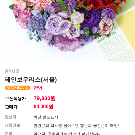
꽃&선물
레인보우리스(서울)
79,800원
쿠폰적용가
84,000
원
판매가
원산지
하단 별도표시
상품정보
현관문의 리스를 달아두면 행운과 금전운이 매일!
기타
일요일, 공휴일에는 배송이 불가합니다.