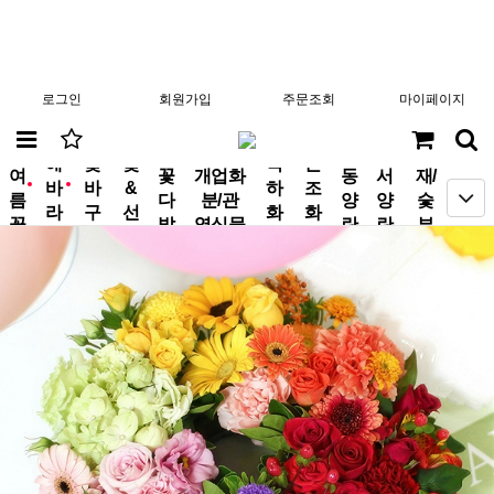
로그인
회원가입
주문조회
마이페이지
분
해
꽃
꽃
축
근
여
꽃
개업화
동
서
재/
바
바
&
하
조
new
new
름
다
분/관
양
양
숯
라
구
선
화
화
꽃
발
엽식물
란
란
부
기
니
물
환
환
작