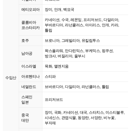
에티오피아
장미, 안개, 백묘국
카네이션, 수국, 레몬잎, 프리저브드, 다알리아,
콜롬비아
부바르디아, 라넌큘러스, 아이리스, 안개, 카라,
코스타리카
튤립
호주
브로니아, 그레빌리아, 유킬립투스
왁스플라워, 만다린믹스, 부케믹스, 핑쿠션,
남아공
방크샤, 버질리아, 울부시
이스라엘
목화, 엘엔지움
아르헨티나
스티파
수입산
네덜란드
브바르디아, 다알리아, 라넌큘러스, 튤립
스페인
프리저브드
일본
장미, 국화, 카네이션, 대국, 스타치스, 미스티블루,
중국
시네신스, 관엽식물, 동양란, 서양란, 비누꽃,
대만
부자재