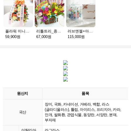
플라워 미니화환 A(서울)
리틀트리_종이방향제(서울)
러브엔젤+아가방딸랑이(서울)
59,900원
67,000원
115,000원
원산지
품목
장미, 국화, 카네이션, 거베라, 백합, 라스
(글라디올러스), 튤립, 아이리스, 프리지아, 카라,
국산
안개, 쌀화환, 관엽식물, 동양란, 서양란, 분재,
부자재
이탈리아
라그라스