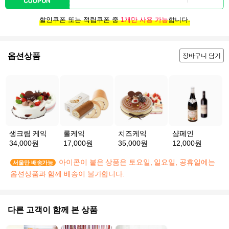
할인쿠폰 또는 적립쿠폰 중
1개만 사용 가능
합니다.
옵션상품
장바구니 담기
생크림 케익
롤케익
치즈케익
샴페인
34,000원
17,000원
35,000원
12,000원
아이콘이 붙은 상품은 토요일, 일요일, 공휴일에는
서울만 배송가능
옵션상품과 함께 배송이 불가합니다.
다른 고객이 함께 본 상품