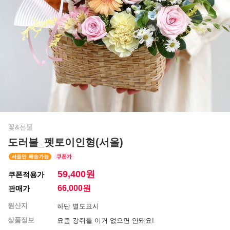
꽃&선물
도러블_펫토이인형(서울)
59,400원
쿠폰적용가
66,000
원
판매가
원산지
하단 별도표시
상품정보
요즘 강쥐들 이거 없으면 안돼요!