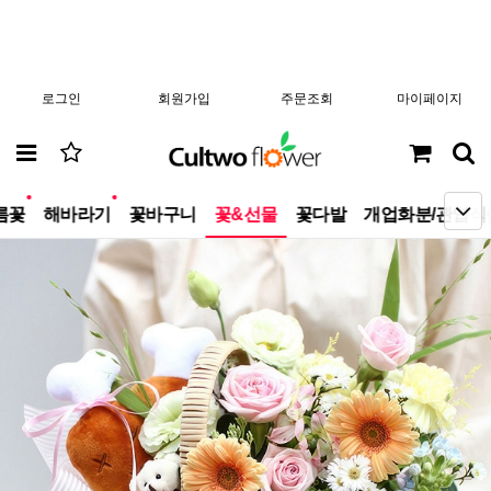
로그인
회원가입
주문조회
마이페이지
new
new
름꽃
해바라기
꽃바구니
꽃&선물
꽃다발
개업화분/관엽식