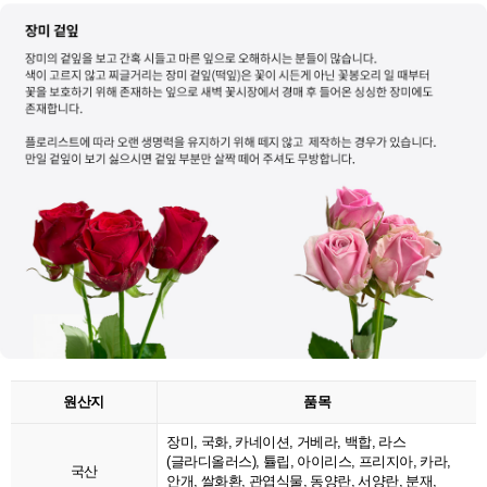
원산지
품목
장미, 국화, 카네이션, 거베라, 백합, 라스
(글라디올러스), 튤립, 아이리스, 프리지아, 카라,
국산
안개, 쌀화환, 관엽식물, 동양란, 서양란, 분재,