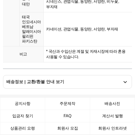
시네신스, 관엽식물, 동양란, 서양란, 비누꽃,
대만
부자재
태국
인도네시아
베트남
카네이션, 관엽식물, 동양란, 서양란, 부자재
말레이시아
필리핀
파키스탄
* 국산과 수입산은 계절 및 자재시장에 따라 혼용
비고
사용될 수 있습니다.
배송정보 | 교환/환불 안내 보기
공지사항
주문제작
배송사진
입금자 찾기
FAQ
계산서 발행
상품관리 요령
회원사 모집
회원사 인트라넷