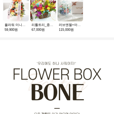
플라워 미니화환 A(서울)
리틀트리_종이방향제(서울)
러브엔젤+아가방딸랑이(서울)
59,900원
67,000원
115,000원