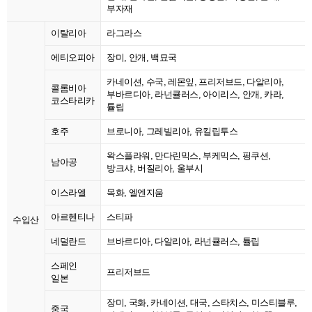
부자재
이탈리아
라그라스
에티오피아
장미, 안개, 백묘국
카네이션, 수국, 레몬잎, 프리저브드, 다알리아,
콜롬비아
부바르디아, 라넌큘러스, 아이리스, 안개, 카라,
코스타리카
튤립
호주
브로니아, 그레빌리아, 유킬립투스
왁스플라워, 만다린믹스, 부케믹스, 핑쿠션,
남아공
방크샤, 버질리아, 울부시
이스라엘
목화, 엘엔지움
아르헨티나
스티파
수입산
네덜란드
브바르디아, 다알리아, 라넌큘러스, 튤립
스페인
프리저브드
일본
장미, 국화, 카네이션, 대국, 스타치스, 미스티블루,
중국