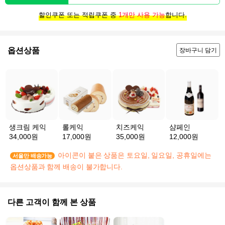
할인쿠폰 또는 적립쿠폰 중
1개만 사용 가능
합니다.
옵션상품
장바구니 담기
생크림 케익
롤케익
치즈케익
샴페인
34,000원
17,000원
35,000원
12,000원
아이콘이 붙은 상품은 토요일, 일요일, 공휴일에는
서울만 배송가능
옵션상품과 함께 배송이 불가합니다.
다른 고객이 함께 본 상품