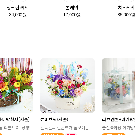
생크림 케익
롤케익
치즈케익
34,000원
17,000원
35,000
종이방향제(서울)
썸머캠핑(서울)
러브엔젤+아가방딸
 리틀트리! 방향..
알록달록 갈란드가 돋보이는..
출산축하용 아가방딸