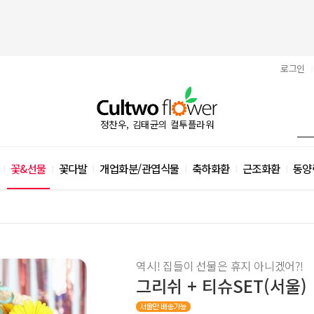
로그인
|
정찬우, 김태균의 컬투플라워
꽃&선물
꽃다발
개업화분/관엽식물
축하화환
근조화환
동양
|
|
|
|
|
|
역시! 집들이 선물은 휴지 아니겠어?!
그리쉬 + 티슈SET(서울)