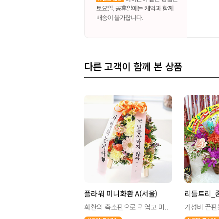
다른 고객이 함께 본 상품
플라워 미니화환 A(서울)
리틀트리_
화환의 축소판으로 귀엽고 미..
가성비 끝판왕