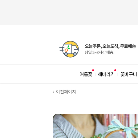
여름꽃
해바라기
꽃바구니
|
|
이전페이지