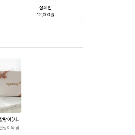
샴페인
원
12,000원
랑이(서..
랑이와 꽃..