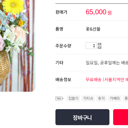
65,000
판매가
원
품명
꽃&선물
주문수량
기타
일요일, 공휴일에는 배
배송정보
무료배송 (서울지역만 
집들이
각티슈
휴지
거베라
퐁
장바구니