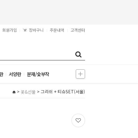
회원가입
장바구니
주문내역
고객센터
|
|
|
란
서양란
분재/숯부작
|
|
>
> 그리쉬 + 티슈SET(서울)
꽃&선물