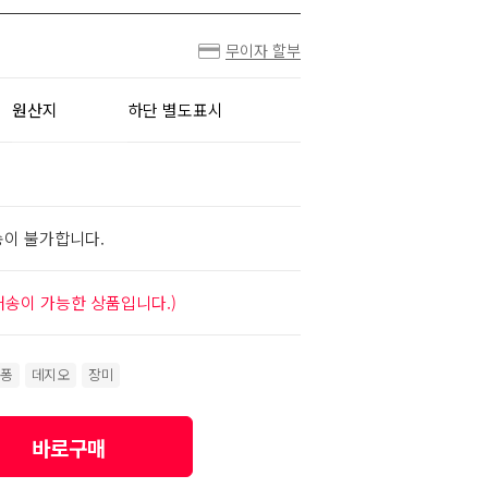
무이자 할부
원산지
하단 별도표시
송이 불가합니다.
배송이 가능한 상품입니다.)
퐁
데지오
장미
바로구매