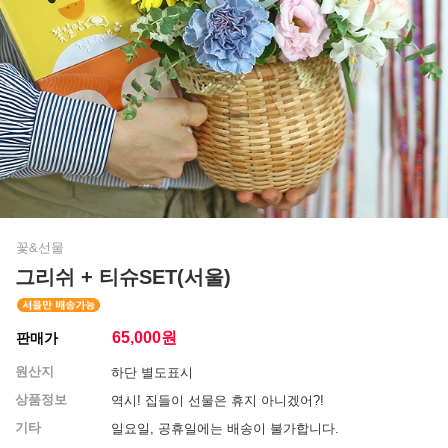
꽃&선물
그리쉬 + 티슈SET(서울)
65,000
원
판매가
원산지
하단 별도표시
상품정보
역시! 집들이 선물은 휴지 아니겠어?!
기타
일요일, 공휴일에는 배송이 불가합니다.