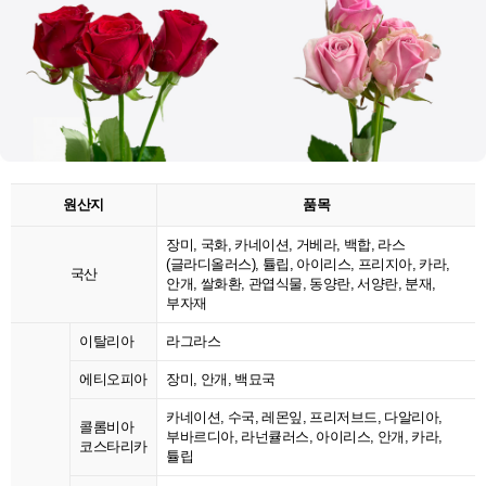
원산지
품목
장미, 국화, 카네이션, 거베라, 백합, 라스
(글라디올러스), 튤립, 아이리스, 프리지아, 카라,
국산
안개, 쌀화환, 관엽식물, 동양란, 서양란, 분재,
부자재
이탈리아
라그라스
에티오피아
장미, 안개, 백묘국
카네이션, 수국, 레몬잎, 프리저브드, 다알리아,
콜롬비아
부바르디아, 라넌큘러스, 아이리스, 안개, 카라,
코스타리카
튤립