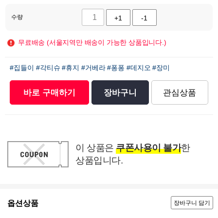
수량
+1
-1
무료배송 (서울지역만 배송이 가능한 상품입니다.)
#집들이
#각티슈
#휴지
#거베라
#퐁퐁
#데지오
#장미
바로 구매하기
장바구니
관심상품
이 상품은
쿠폰사용이 불가
한
상품입니다.
옵션상품
장바구니 담기