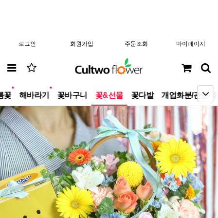
로그인
회원가입
주문조회
마이페이지
new
new
름꽃
해바라기
꽃바구니
꽃&선물
꽃다발
개업화분/관엽식