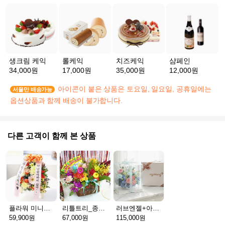
생크림 케익
롤케익
치즈케익
샴페인
34,000원
17,000원
35,000원
12,000원
아이콘이 붙은 상품은 토요일, 일요일, 공휴일에는
서울만 배송가능
옵션상품과 함께 배송이 불가합니다.
다른 고객이 함께 본 상품
플라워 미니화환 A(서울)
리틀트리_종이방향제(서울)
러브엔젤+아가방딸랑이(서울)
59,900원
67,000원
115,000원