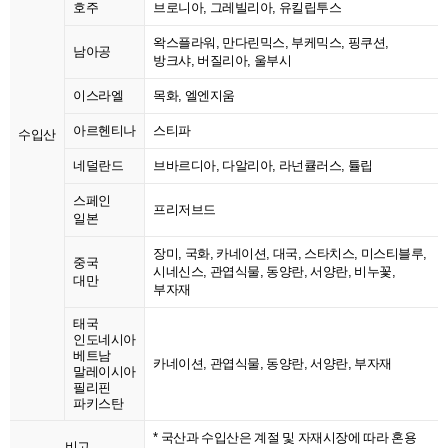
호주
브로니아, 그레빌리아, 유킬립투스
왁스플라워, 만다린믹스, 부케믹스, 핑쿠션,
남아공
방크샤, 버질리아, 울부시
이스라엘
목화, 엘엔지움
아르헨티나
스티파
수입산
네덜란드
브바르디아, 다알리아, 라넌큘러스, 튤립
스페인
프리저브드
일본
장미, 국화, 카네이션, 대국, 스타치스, 미스티블루,
중국
시네신스, 관엽식물, 동양란, 서양란, 비누꽃,
대만
부자재
태국
인도네시아
베트남
카네이션, 관엽식물, 동양란, 서양란, 부자재
말레이시아
필리핀
파키스탄
* 국산과 수입산은 계절 및 자재시장에 따라 혼용
비고