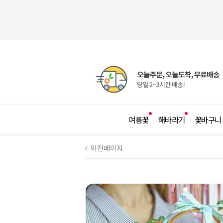
여름꽃
해바라기
꽃바구니
|
|
이전페이지