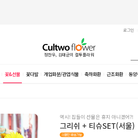
로그인
|
정찬우, 김태균의 컬투플라워
꽃&선물
꽃다발
개업화분/관엽식물
축하화환
근조화환
동양
|
|
|
|
|
|
역시! 집들이 선물은 휴지 아니겠어?!
그리쉬 + 티슈SET(서울)