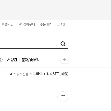
회원가입
장바구니
주문내역
고객센터
|
|
|
란
서양란
분재/숯부작
|
|
>
> 그리쉬 + 티슈SET(서울)
꽃&선물