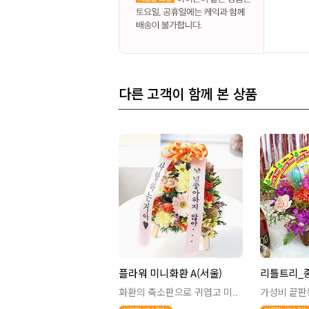
다른 고객이 함께 본 상품
플라워 미니화환 A(서울)
리틀트리_
화환의 축소판으로 귀엽고 미..
가성비 끝판왕