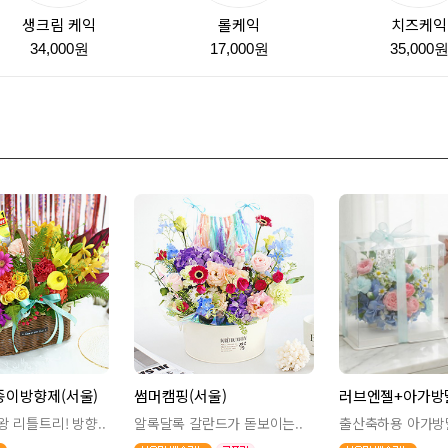
생크림 케익
롤케익
치즈케익
34,000원
17,000원
35,000
종이방향제(서울)
썸머캠핑(서울)
러브엔젤+아가방딸
 리틀트리! 방향..
알록달록 갈란드가 돋보이는..
출산축하용 아가방딸