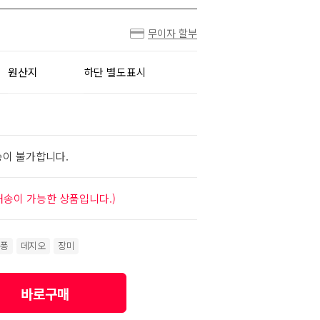
무이자 할부
원산지
하단 별도표시
송이 불가합니다.
배송이 가능한 상품입니다.)
퐁
데지오
장미
바로구매