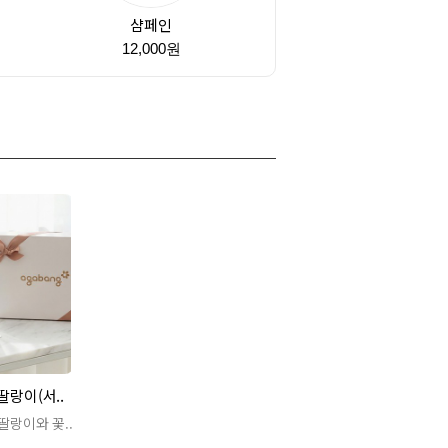
샴페인
원
12,000원
랑이(서..
랑이와 꽃..