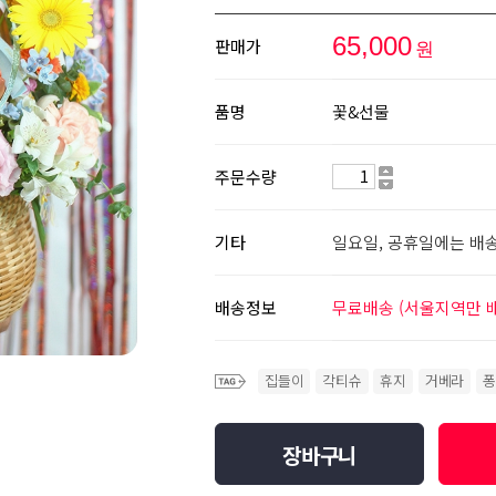
65,000
판매가
원
품명
꽃&선물
주문수량
기타
일요일, 공휴일에는 배
배송정보
무료배송 (서울지역만 
집들이
각티슈
휴지
거베라
퐁
장바구니