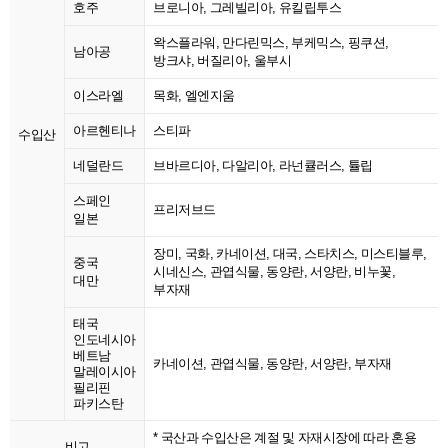
호주
브로니아, 그레빌리아, 유킬립투스
왁스플라워, 만다린믹스, 부케믹스, 핑쿠션,
남아공
방크샤, 버질리아, 울부시
이스라엘
목화, 엘엔지움
아르헨티나
스티파
수입산
네덜란드
브바르디아, 다알리아, 라넌큘러스, 튤립
스페인
프리저브드
일본
장미, 국화, 카네이션, 대국, 스타치스, 미스티블루,
중국
시네신스, 관엽식물, 동양란, 서양란, 비누꽃,
대만
부자재
태국
인도네시아
베트남
카네이션, 관엽식물, 동양란, 서양란, 부자재
말레이시아
필리핀
파키스탄
* 국산과 수입산은 계절 및 자재시장에 따라 혼용
비고