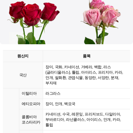
원산지
품목
장미, 국화, 카네이션, 거베라, 백합, 라스
(글라디올러스), 튤립, 아이리스, 프리지아, 카라,
국산
안개, 쌀화환, 관엽식물, 동양란, 서양란, 분재,
부자재
이탈리아
라그라스
에티오피아
장미, 안개, 백묘국
카네이션, 수국, 레몬잎, 프리저브드, 다알리아,
콜롬비아
부바르디아, 라넌큘러스, 아이리스, 안개, 카라,
코스타리카
튤립