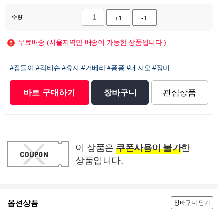
수량
+1
-1
무료배송 (서울지역만 배송이 가능한 상품입니다.)
#집들이
#각티슈
#휴지
#거베라
#퐁퐁
#데지오
#장미
바로 구매하기
장바구니
관심상품
이 상품은
쿠폰사용이 불가
한
상품입니다.
옵션상품
장바구니 담기