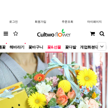
로그인
회원가입
주문조회
마이페이지
new
new
름꽃
해바라기
꽃바구니
꽃&선물
꽃다발
개업화분/관엽식