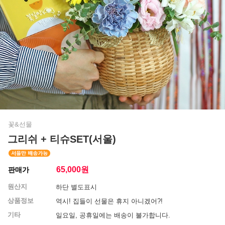
꽃&선물
그리쉬 + 티슈SET(서울)
65,000
원
판매가
원산지
하단 별도표시
상품정보
역시! 집들이 선물은 휴지 아니겠어?!
기타
일요일, 공휴일에는 배송이 불가합니다.