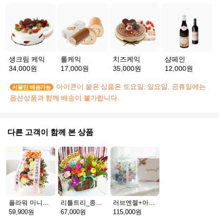
생크림 케익
롤케익
치즈케익
샴페인
34,000원
17,000원
35,000원
12,000원
아이콘이 붙은 상품은 토요일, 일요일, 공휴일에는
서울만 배송가능
옵션상품과 함께 배송이 불가합니다.
다른 고객이 함께 본 상품
플라워 미니화환 A(서울)
리틀트리_종이방향제(서울)
러브엔젤+아가방딸랑이(서울)
59,900원
67,000원
115,000원