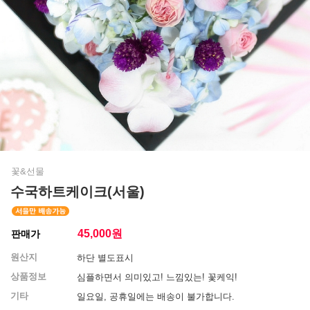
꽃&선물
수국하트케이크(서울)
45,000
원
판매가
원산지
하단 별도표시
상품정보
심플하면서 의미있고! 느낌있는! 꽃케익!
기타
일요일, 공휴일에는 배송이 불가합니다.