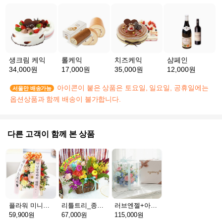
생크림 케익
롤케익
치즈케익
샴페인
34,000원
17,000원
35,000원
12,000원
아이콘이 붙은 상품은 토요일, 일요일, 공휴일에는
서울만 배송가능
옵션상품과 함께 배송이 불가합니다.
다른 고객이 함께 본 상품
플라워 미니화환 A(서울)
리틀트리_종이방향제(서울)
러브엔젤+아가방딸랑이(서울)
59,900원
67,000원
115,000원