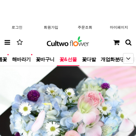
로그인
회원가입
주문조회
마이페이지
new
new
름꽃
해바라기
꽃바구니
꽃&선물
꽃다발
개업화분/관엽식