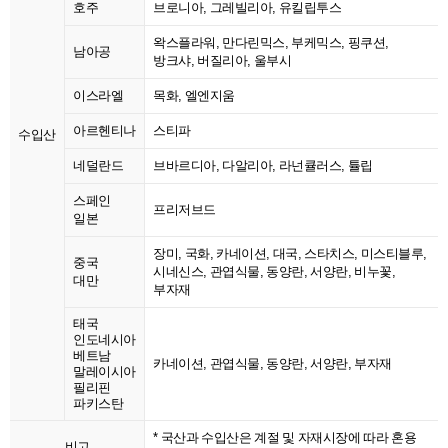
호주
브로니아, 그레빌리아, 유킬립투스
왁스플라워, 만다린믹스, 부케믹스, 핑쿠션,
남아공
방크샤, 버질리아, 울부시
이스라엘
목화, 엘엔지움
아르헨티나
스티파
수입산
네덜란드
브바르디아, 다알리아, 라넌큘러스, 튤립
스페인
프리저브드
일본
장미, 국화, 카네이션, 대국, 스타치스, 미스티블루,
중국
시네신스, 관엽식물, 동양란, 서양란, 비누꽃,
대만
부자재
태국
인도네시아
베트남
카네이션, 관엽식물, 동양란, 서양란, 부자재
말레이시아
필리핀
파키스탄
* 국산과 수입산은 계절 및 자재시장에 따라 혼용
비고