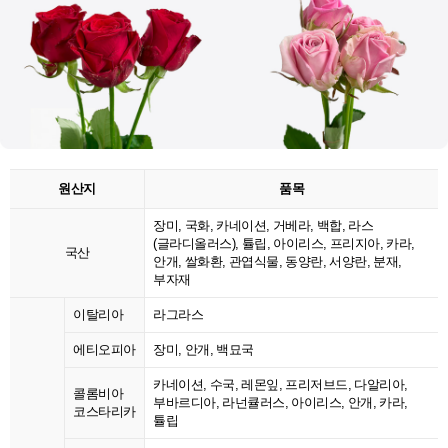
원산지
품목
장미, 국화, 카네이션, 거베라, 백합, 라스
(글라디올러스), 튤립, 아이리스, 프리지아, 카라,
국산
안개, 쌀화환, 관엽식물, 동양란, 서양란, 분재,
부자재
이탈리아
라그라스
에티오피아
장미, 안개, 백묘국
카네이션, 수국, 레몬잎, 프리저브드, 다알리아,
콜롬비아
부바르디아, 라넌큘러스, 아이리스, 안개, 카라,
코스타리카
튤립