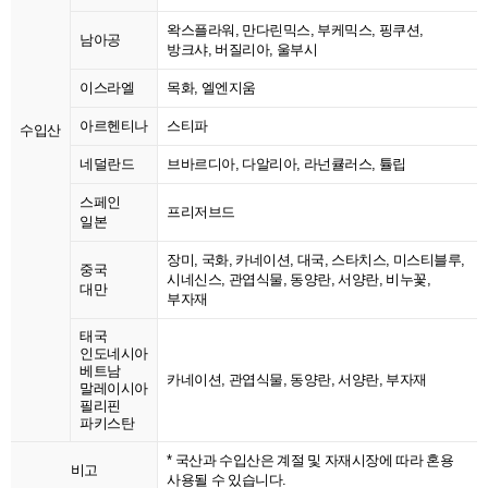
왁스플라워, 만다린믹스, 부케믹스, 핑쿠션,
남아공
방크샤, 버질리아, 울부시
이스라엘
목화, 엘엔지움
아르헨티나
스티파
수입산
네덜란드
브바르디아, 다알리아, 라넌큘러스, 튤립
스페인
프리저브드
일본
장미, 국화, 카네이션, 대국, 스타치스, 미스티블루,
중국
시네신스, 관엽식물, 동양란, 서양란, 비누꽃,
대만
부자재
태국
인도네시아
베트남
카네이션, 관엽식물, 동양란, 서양란, 부자재
말레이시아
필리핀
파키스탄
* 국산과 수입산은 계절 및 자재시장에 따라 혼용
비고
사용될 수 있습니다.