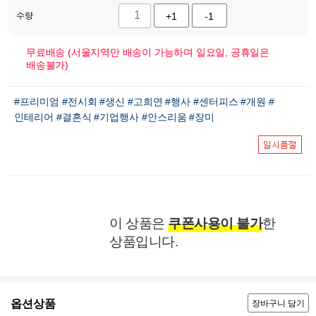
수량
+1
-1
무료배송 (서울지역만 배송이 가능하며 일요일, 공휴일은
배송불가)
#프리미엄
#전시회
#생신
#고희연
#행사
#센터피스
#개원
#
인테리어
#결혼식
#기업행사
#안스리움
#장미
이 상품은
쿠폰사용이 불가
한
상품입니다.
옵션상품
장바구니 담기