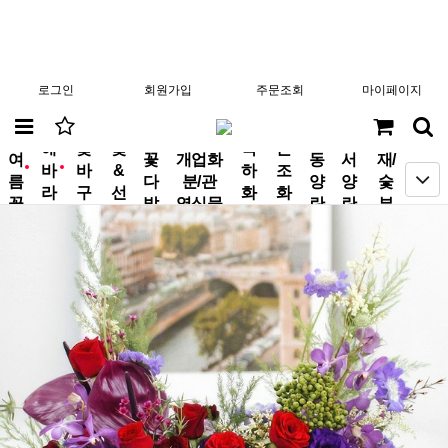
로그인
회원가입
주문조회
마이페이지
분
해
꽃
꽃
축
근
여
꽃
개업화
동
서
재/
바
바
&
하
조
new
new
름
다
분/관
양
양
숯
라
구
선
화
화
꽃
발
엽식물
란
란
부
기
니
물
환
환
작