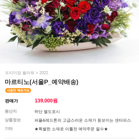
프리미엄 플라워
>
2022
마르티노(서울P_예약배송)
139,000
원
판매가
원산지
하단 별도표시
상품정보
퍼플&레드톤의 고급스러운 소재가 돋보이는 센터피스
기타
★특별한 소재로 이틀전 예약주문 필수★