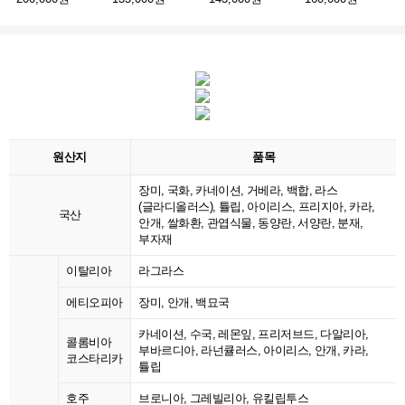
원산지
품목
장미, 국화, 카네이션, 거베라, 백합, 라스
(글라디올러스), 튤립, 아이리스, 프리지아, 카라,
국산
안개, 쌀화환, 관엽식물, 동양란, 서양란, 분재,
부자재
이탈리아
라그라스
에티오피아
장미, 안개, 백묘국
카네이션, 수국, 레몬잎, 프리저브드, 다알리아,
콜롬비아
부바르디아, 라넌큘러스, 아이리스, 안개, 카라,
코스타리카
튤립
호주
브로니아, 그레빌리아, 유킬립투스