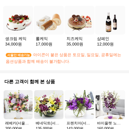
생크림 케익
롤케익
치즈케익
샴페인
34,000원
17,000원
35,000원
12,000원
아이콘이 붙은 상품은 토요일, 일요일, 공휴일에는
서울만 배송가능
옵션상품과 함께 배송이 불가합니다.
다른 고객이 함께 본 상품
레베카(서울P_예약배송)
베네딕트(서울P_예약배송)
프렌치아(서울P_예약배송)
바이올렛 노블(서울P_예약배송)
200,000원
135,000원
143,000원
160,000원