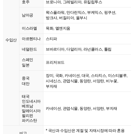
호주
브로니아, 그레빌리아, 유킬립투스
왁스플라워, 만다린믹스, 부케믹스, 핑쿠션,
남아공
방크샤, 버질리아, 울부시
이스라엘
목화, 엘엔지움
아르헨티나
스티파
수입산
네덜란드
브바르디아, 다알리아, 라넌큘러스, 튤립
스페인
프리저브드
일본
장미, 국화, 카네이션, 대국, 스타치스, 미스티블루,
중국
시네신스, 관엽식물, 동양란, 서양란, 비누꽃,
대만
부자재
태국
인도네시아
베트남
카네이션, 관엽식물, 동양란, 서양란, 부자재
말레이시아
필리핀
파키스탄
* 국산과 수입산은 계절 및 자재시장에 따라 혼용
비고