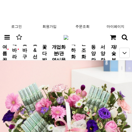
로그인
회원가입
주문조회
마이페이지
분
해
꽃
꽃
축
근
여
꽃
개업화
동
서
재/
바
바
&
하
조
new
new
름
다
분/관
양
양
숯
라
구
선
화
화
꽃
발
엽식물
란
란
부
기
니
물
환
환
작