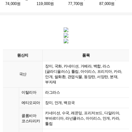
74,000원
119,000원
77,700원
87,000원
원산지
품목
장미, 국화, 카네이션, 거베라, 백합, 라스
(글라디올러스), 튤립, 아이리스, 프리지아, 카라,
국산
안개, 쌀화환, 관엽식물, 동양란, 서양란, 분재,
부자재
이탈리아
라그라스
에티오피아
장미, 안개, 백묘국
카네이션, 수국, 레몬잎, 프리저브드, 다알리아,
콜롬비아
부바르디아, 라넌큘러스, 아이리스, 안개, 카라,
코스타리카
튤립