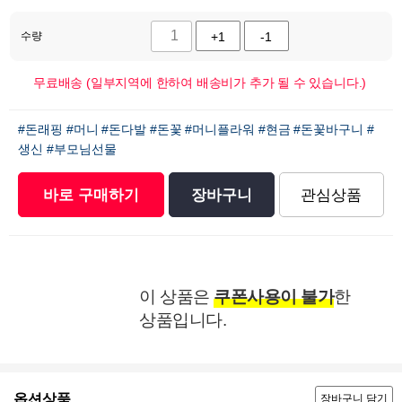
수량
+1
-1
무료배송 (일부지역에 한하여 배송비가 추가 될 수 있습니다.)
#돈래핑
#머니
#돈다발
#돈꽃
#머니플라워
#현금
#돈꽃바구니
#
생신
#부모님선물
바로 구매하기
장바구니
관심상품
이 상품은
쿠폰사용이 불가
한
상품입니다.
옵션상품
장바구니 담기