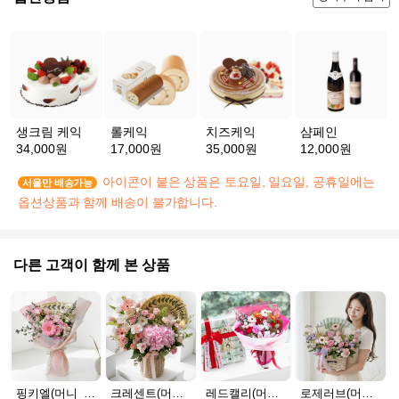
생크림 케익
롤케익
치즈케익
샴페인
34,000원
17,000원
35,000원
12,000원
아이콘이 붙은 상품은 토요일, 일요일, 공휴일에는
서울만 배송가능
옵션상품과 함께 배송이 불가합니다.
다른 고객이 함께 본 상품
핑키엘(머니_30만원)
크레센트(머니_100만원)
레드캘리(머니_서울_30만원)
로제러브(머니_20만원)