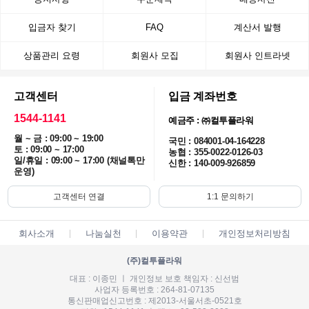
입금자 찾기
FAQ
계산서 발행
상품관리 요령
회원사 모집
회원사 인트라넷
고객센터
입금 계좌번호
1544-1141
예금주 : ㈜컬투플라워
월 ~ 금 : 09:00 ~ 19:00
국민 : 084001-04-164228
토 : 09:00 ~ 17:00
농협 : 355-0022-0126-03
일/휴일 : 09:00 ~ 17:00 (채널톡만
신한 : 140-009-926859
운영)
고객센터 연결
1:1 문의하기
회사소개
나눔실천
이용약관
개인정보처리방침
(주)컬투플라워
대표 : 이종민 ㅣ 개인정보 보호 책임자 : 신선범
사업자 등록번호 : 264-81-07135
통신판매업신고번호 : 제2013-서울서초-0521호