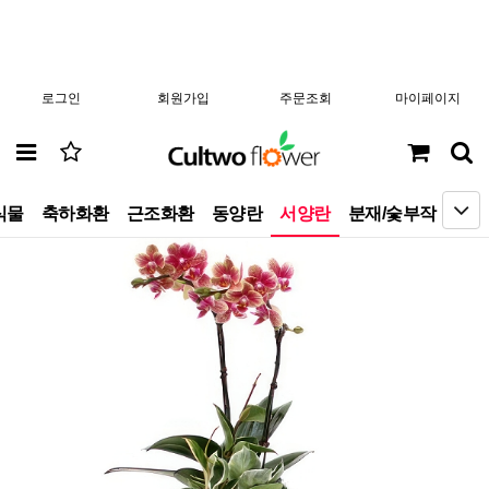
로그인
회원가입
주문조회
마이페이지
식물
축하화환
근조화환
동양란
서양란
분재/숯부작