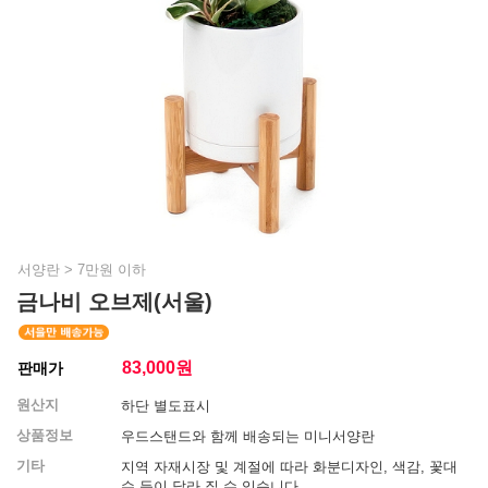
서양란
>
7만원 이하
금나비 오브제(서울)
83,000
원
판매가
원산지
하단 별도표시
상품정보
우드스탠드와 함께 배송되는 미니서양란
기타
지역 자재시장 및 계절에 따라 화분디자인, 색감, 꽃대
수 등이 달라 질 수 있습니다.