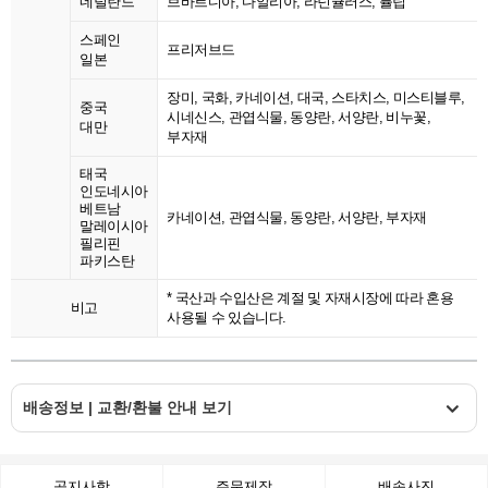
네덜란드
브바르디아, 다알리아, 라넌큘러스, 튤립
스페인
프리저브드
일본
장미, 국화, 카네이션, 대국, 스타치스, 미스티블루,
중국
시네신스, 관엽식물, 동양란, 서양란, 비누꽃,
대만
부자재
태국
인도네시아
베트남
카네이션, 관엽식물, 동양란, 서양란, 부자재
말레이시아
필리핀
파키스탄
* 국산과 수입산은 계절 및 자재시장에 따라 혼용
비고
사용될 수 있습니다.
배송정보 | 교환/환불 안내 보기
공지사항
주문제작
배송사진