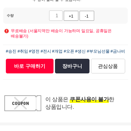
수량
+1
-1
무료배송 (서울지역만 배송이 가능하며 일요일, 공휴일은
배송불가)
#승진
#취임
#영전
#전시
#개업
#오픈
#생신
#부모님선물
#금나비
바로 구매하기
장바구니
관심상품
이 상품은
쿠폰사용이 불가
한
상품입니다.