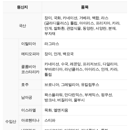
원산지
품목
장미, 국화, 카네이션, 거베라, 백합, 라스
(글라디올러스), 튤립, 아이리스, 프리지아, 카라,
국산
안개, 쌀화환, 관엽식물, 동양란, 서양란, 분재,
부자재
이탈리아
라그라스
에티오피아
장미, 안개, 백묘국
카네이션, 수국, 레몬잎, 프리저브드, 다알리아,
콜롬비아
부바르디아, 라넌큘러스, 아이리스, 안개, 카라,
코스타리카
튤립
호주
브로니아, 그레빌리아, 유킬립투스
왁스플라워, 만다린믹스, 부케믹스, 핑쿠션,
남아공
방크샤, 버질리아, 울부시
이스라엘
목화, 엘엔지움
아르헨티나
스티파
수입산