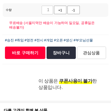
수량
+1
-1
무료배송 (서울지역만 배송이 가능하며 일요일, 공휴일은
배송불가)
#승진
#취임
#영전
#전시
#개업
#오픈
#생신
#부모님선물
바로 구매하기
장바구니
관심상품
이 상품은
쿠폰사용이 불가
한
상품입니다.
다른 고객이 함께 본 상품