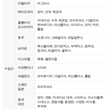
이탈리아
라그라스
에티오피아
장미, 안개, 백묘국
카네이션, 수국, 레몬잎, 프리저브드, 다알리아,
콜롬비아
부바르디아, 라넌큘러스, 아이리스, 안개, 카라,
코스타리카
튤립
호주
브로니아, 그레빌리아, 유킬립투스
왁스플라워, 만다린믹스, 부케믹스, 핑쿠션,
남아공
방크샤, 버질리아, 울부시
이스라엘
목화, 엘엔지움
아르헨티나
스티파
수입산
네덜란드
브바르디아, 다알리아, 라넌큘러스, 튤립
스페인
프리저브드
일본
장미, 국화, 카네이션, 대국, 스타치스, 미스티블루,
중국
시네신스, 관엽식물, 동양란, 서양란, 비누꽃,
대만
부자재