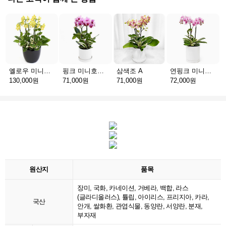
옐로우 미니호접 C
핑크 미니호접 A
삼색조 A
연핑크 미니호접 A
130,000원
71,000원
71,000원
72,000원
원산지
품목
장미, 국화, 카네이션, 거베라, 백합, 라스
(글라디올러스), 튤립, 아이리스, 프리지아, 카라,
국산
안개, 쌀화환, 관엽식물, 동양란, 서양란, 분재,
부자재