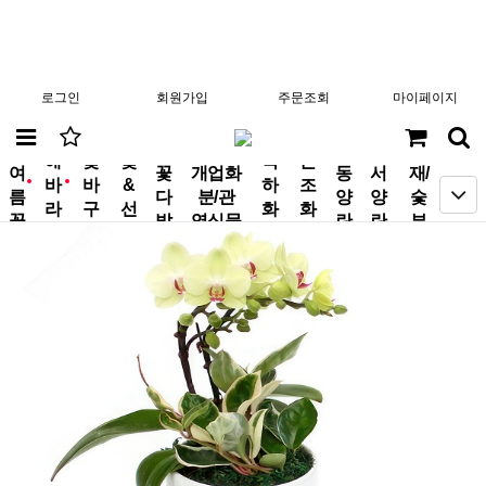
로그인
회원가입
주문조회
마이페이지
분
해
꽃
꽃
축
근
여
꽃
개업화
동
서
재/
바
바
&
하
조
new
new
름
다
분/관
양
양
숯
라
구
선
화
화
꽃
발
엽식물
란
란
부
기
니
물
환
환
작