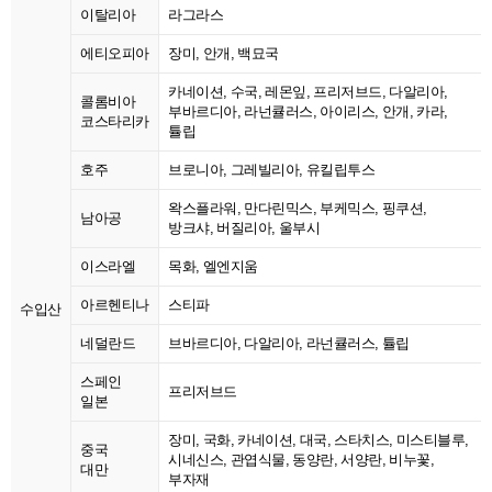
이탈리아
라그라스
에티오피아
장미, 안개, 백묘국
카네이션, 수국, 레몬잎, 프리저브드, 다알리아,
콜롬비아
부바르디아, 라넌큘러스, 아이리스, 안개, 카라,
코스타리카
튤립
호주
브로니아, 그레빌리아, 유킬립투스
왁스플라워, 만다린믹스, 부케믹스, 핑쿠션,
남아공
방크샤, 버질리아, 울부시
이스라엘
목화, 엘엔지움
아르헨티나
스티파
수입산
네덜란드
브바르디아, 다알리아, 라넌큘러스, 튤립
스페인
프리저브드
일본
장미, 국화, 카네이션, 대국, 스타치스, 미스티블루,
중국
시네신스, 관엽식물, 동양란, 서양란, 비누꽃,
대만
부자재