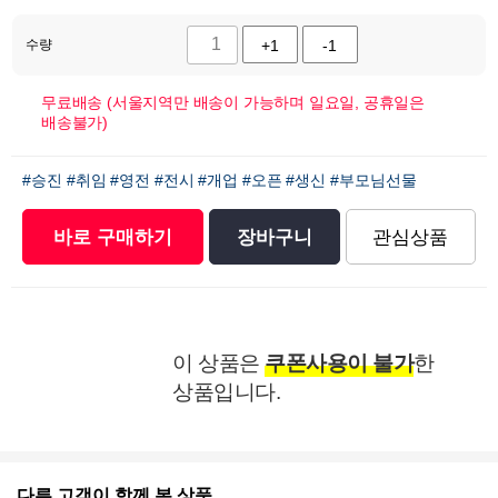
수량
+1
-1
무료배송 (서울지역만 배송이 가능하며 일요일, 공휴일은
배송불가)
#승진
#취임
#영전
#전시
#개업
#오픈
#생신
#부모님선물
바로 구매하기
장바구니
관심상품
이 상품은
쿠폰사용이 불가
한
상품입니다.
다른 고객이 함께 본 상품