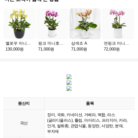
옐로우 미니호접 C
핑크 미니호접 A
삼색조 A
연핑크 미니호접 A
130,000원
71,000원
71,000원
72,000원
원산지
품목
장미, 국화, 카네이션, 거베라, 백합, 라스
(글라디올러스), 튤립, 아이리스, 프리지아, 카라,
국산
안개, 쌀화환, 관엽식물, 동양란, 서양란, 분재,
부자재