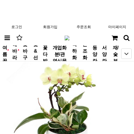
로그인
회원가입
주문조회
마이페이지
분
해
꽃
꽃
축
근
여
꽃
개업화
동
서
재/
바
바
&
하
조
new
new
름
다
분/관
양
양
숯
라
구
선
화
화
꽃
발
엽식물
란
란
부
기
니
물
환
환
작