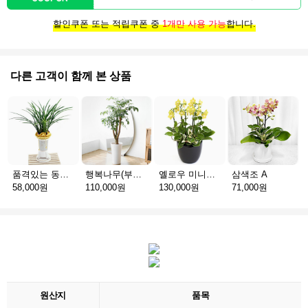
할인쿠폰 또는 적립쿠폰 중
1개만 사용 가능
합니다.
다른 고객이 함께 본 상품
품격있는 동양란 A
행복나무(부귀수) D
옐로우 미니호접 C
삼색조 A
58,000원
110,000원
130,000원
71,000원
원산지
품목