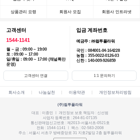
상품관리 요령
회원사 모집
회원사 인트라넷
고객센터
입금 계좌번호
1544-1141
예금주 : ㈜컬투플라워
월 ~ 금 : 09:00 ~ 19:00
국민 : 084001-04-164228
토 : 09:00 ~ 17:00
농협 : 355-0022-0126-03
일/휴일 : 09:00 ~ 17:00 (채널톡만
신한 : 140-009-926859
운영)
고객센터 연결
1:1 문의하기
회사소개
나눔실천
이용약관
개인정보처리방침
(주)컬투플라워
대표 : 이종민 ㅣ 개인정보 보호 책임자 : 신선범
사업자 등록번호 : 264-81-07135
통신판매업신고번호 : 제2013-서울서초-0521호
전화 : 1544-1141 ㅣ 팩스 : 02-583-2008
주소 : 서울시 서초구 방배중앙로 31 지호2빌딩 2층 컬투플라워