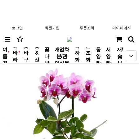
로그인
회원가입
주문조회
마이페이지
분
해
꽃
꽃
축
근
여
꽃
개업화
동
서
재/
바
바
&
하
조
new
new
름
다
분/관
양
양
숯
라
구
선
화
화
꽃
발
엽식물
란
란
부
기
니
물
환
환
작