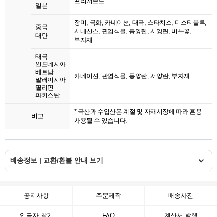
프리저브드
일본
장미, 국화, 카네이션, 대국, 스타치스, 미스티블루,
중국
시네신스, 관엽식물, 동양란, 서양란, 비누꽃,
대만
부자재
태국
인도네시아
베트남
카네이션, 관엽식물, 동양란, 서양란, 부자재
말레이시아
필리핀
파키스탄
* 국산과 수입산은 계절 및 자재시장에 따라 혼용
비고
사용될 수 있습니다.
배송정보 | 교환/환불 안내 보기
공지사항
주문제작
배송사진
입금자 찾기
FAQ
계산서 발행