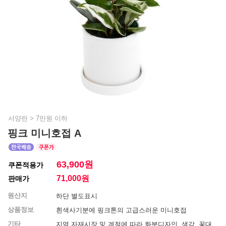
서양란
>
7만원 이하
핑크 미니호접 A
63,900원
쿠폰적용가
71,000
원
판매가
원산지
하단 별도표시
상품정보
흰색사기분에 핑크톤의 고급스러운 미니호접
기타
지역 자재시장 및 계절에 따라 화분디자인, 색감, 꽃대