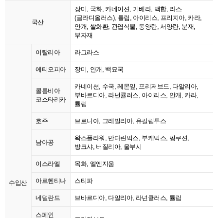
장미, 국화, 카네이션, 거베라, 백합, 라스
(글라디올러스), 튤립, 아이리스, 프리지아, 카라,
국산
안개, 쌀화환, 관엽식물, 동양란, 서양란, 분재,
부자재
이탈리아
라그라스
에티오피아
장미, 안개, 백묘국
카네이션, 수국, 레몬잎, 프리저브드, 다알리아,
콜롬비아
부바르디아, 라넌큘러스, 아이리스, 안개, 카라,
코스타리카
튤립
호주
브로니아, 그레빌리아, 유킬립투스
왁스플라워, 만다린믹스, 부케믹스, 핑쿠션,
남아공
방크샤, 버질리아, 울부시
이스라엘
목화, 엘엔지움
아르헨티나
스티파
수입산
네덜란드
브바르디아, 다알리아, 라넌큘러스, 튤립
스페인