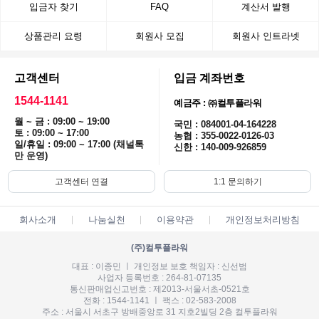
입금자 찾기
FAQ
계산서 발행
상품관리 요령
회원사 모집
회원사 인트라넷
고객센터
입금 계좌번호
1544-1141
예금주 : ㈜컬투플라워
월 ~ 금 : 09:00 ~ 19:00
국민 : 084001-04-164228
토 : 09:00 ~ 17:00
농협 : 355-0022-0126-03
일/휴일 : 09:00 ~ 17:00 (채널톡
신한 : 140-009-926859
만 운영)
고객센터 연결
1:1 문의하기
회사소개
나눔실천
이용약관
개인정보처리방침
(주)컬투플라워
대표 : 이종민 ㅣ 개인정보 보호 책임자 : 신선범
사업자 등록번호 : 264-81-07135
통신판매업신고번호 : 제2013-서울서초-0521호
전화 : 1544-1141 ㅣ 팩스 : 02-583-2008
주소 : 서울시 서초구 방배중앙로 31 지호2빌딩 2층 컬투플라워