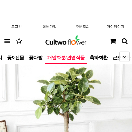
로그인
회원가입
주문조회
마이페이지
니
꽃&선물
꽃다발
개업화분/관엽식물
축하화환
근조화환