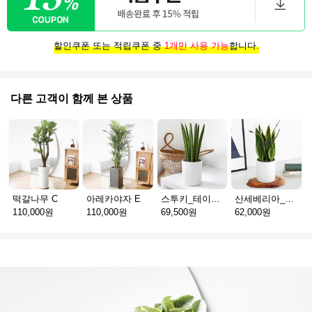
할인쿠폰 또는 적립쿠폰 중
1개만 사용 가능
합니다.
다른 고객이 함께 본 상품
떡갈나무 C
아레카야자 E
스투키_테이블용 D
산세베리아_테이블용 H
110,000원
110,000원
69,500원
62,000원