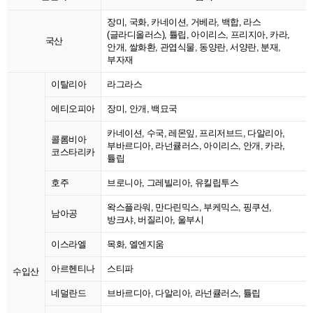
장미, 국화, 카네이션, 거베라, 백합, 라스
(글라디올러스), 튤립, 아이리스, 프리지아, 카라,
국산
안개, 쌀화환, 관엽식물, 동양란, 서양란, 분재,
부자재
이탈리아
라그라스
에티오피아
장미, 안개, 백묘국
카네이션, 수국, 레몬잎, 프리저브드, 다알리아,
콜롬비아
부바르디아, 라넌큘러스, 아이리스, 안개, 카라,
코스타리카
튤립
호주
브로니아, 그레빌리아, 유킬립투스
왁스플라워, 만다린믹스, 부케믹스, 핑쿠션,
남아공
방크샤, 버질리아, 울부시
이스라엘
목화, 엘엔지움
아르헨티나
스티파
수입산
네덜란드
브바르디아, 다알리아, 라넌큘러스, 튤립