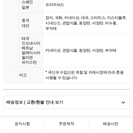
스페인
프리저브드
일본
장미, 국화, 카네이션, 대국, 스타치스, 미스티블루,
중국
시네신스, 관엽식물, 동양란, 서양란, 비누꽃,
대만
부자재
태국
인도네시아
베트남
카네이션, 관엽식물, 동양란, 서양란, 부자재
말레이시아
필리핀
파키스탄
* 국산과 수입산은 계절 및 자재시장에 따라 혼용
비고
사용될 수 있습니다.
배송정보 | 교환/환불 안내 보기
공지사항
주문제작
배송사진