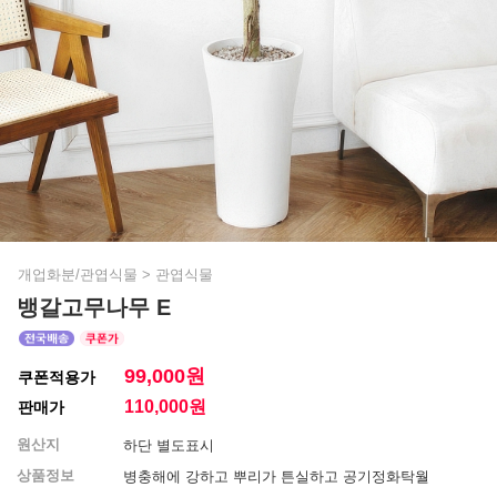
개업화분/관엽식물
>
관엽식물
뱅갈고무나무 E
99,000원
쿠폰적용가
110,000
원
판매가
원산지
하단 별도표시
상품정보
병충해에 강하고 뿌리가 튼실하고 공기정화탁월