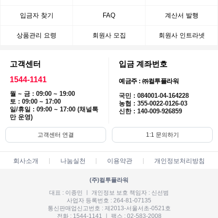
입금자 찾기
FAQ
계산서 발행
상품관리 요령
회원사 모집
회원사 인트라넷
고객센터
입금 계좌번호
1544-1141
예금주 : ㈜컬투플라워
월 ~ 금 : 09:00 ~ 19:00
국민 : 084001-04-164228
토 : 09:00 ~ 17:00
농협 : 355-0022-0126-03
일/휴일 : 09:00 ~ 17:00 (채널톡
신한 : 140-009-926859
만 운영)
고객센터 연결
1:1 문의하기
회사소개
나눔실천
이용약관
개인정보처리방침
(주)컬투플라워
대표 : 이종민 ㅣ 개인정보 보호 책임자 : 신선범
사업자 등록번호 : 264-81-07135
통신판매업신고번호 : 제2013-서울서초-0521호
전화 : 1544-1141 ㅣ 팩스 : 02-583-2008