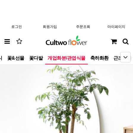
로그인
회원가입
주문조회
마이페이지
니
꽃&선물
꽃다발
개업화분/관엽식물
축하화환
근조화환