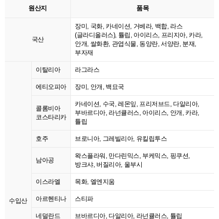
원산지
품목
장미, 국화, 카네이션, 거베라, 백합, 라스
(글라디올러스), 튤립, 아이리스, 프리지아, 카라,
국산
안개, 쌀화환, 관엽식물, 동양란, 서양란, 분재,
부자재
이탈리아
라그라스
에티오피아
장미, 안개, 백묘국
카네이션, 수국, 레몬잎, 프리저브드, 다알리아,
콜롬비아
부바르디아, 라넌큘러스, 아이리스, 안개, 카라,
코스타리카
튤립
호주
브로니아, 그레빌리아, 유킬립투스
왁스플라워, 만다린믹스, 부케믹스, 핑쿠션,
남아공
방크샤, 버질리아, 울부시
이스라엘
목화, 엘엔지움
아르헨티나
스티파
수입산
네덜란드
브바르디아, 다알리아, 라넌큘러스, 튤립