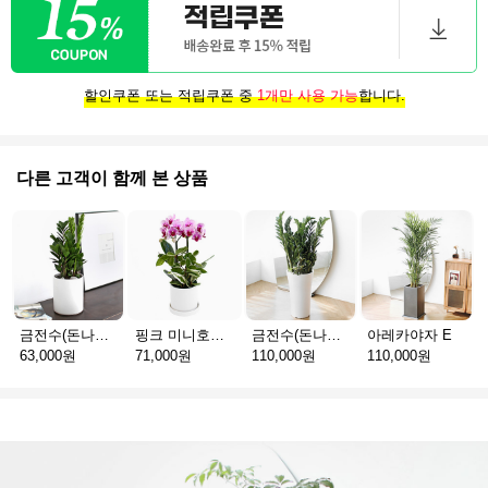
할인쿠폰 또는 적립쿠폰 중
1개만 사용 가능
합니다.
다른 고객이 함께 본 상품
금전수(돈나무)_테이블용 F
핑크 미니호접 A
금전수(돈나무) G
아레카야자 E
63,000원
71,000원
110,000원
110,000원