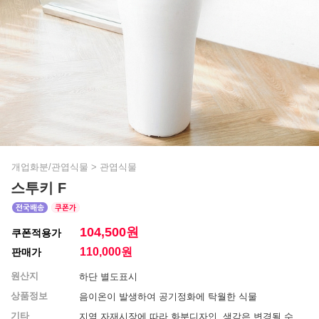
개업화분/관엽식물
>
관엽식물
스투키 F
104,500원
쿠폰적용가
110,000
원
판매가
원산지
하단 별도표시
상품정보
음이온이 발생하여 공기정화에 탁월한 식물
기타
지역 자재시장에 따라 화분디자인, 색감은 변경될 수