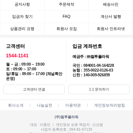
공지사항
주문제작
배송사진
입금자 찾기
FAQ
계산서 발행
상품관리 요령
회원사 모집
회원사 인트라넷
고객센터
입금 계좌번호
1544-1141
예금주 : ㈜컬투플라워
월 ~ 금 : 09:00 ~ 19:00
국민 : 084001-04-164228
토 : 09:00 ~ 17:00
농협 : 355-0022-0126-03
일/휴일 : 09:00 ~ 17:00 (채널톡만
신한 : 140-009-926859
운영)
고객센터 연결
1:1 문의하기
회사소개
나눔실천
이용약관
개인정보처리방침
(주)컬투플라워
대표 : 이종민 ㅣ 개인정보 보호 책임자 : 신선범
사업자 등록번호 : 264-81-07135