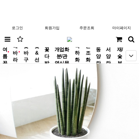
로그인
회원가입
주문조회
마이페이지
분
해
꽃
꽃
축
근
여
꽃
개업화
동
서
재/
바
바
&
하
조
new
new
름
다
분/관
양
양
숯
라
구
선
화
화
꽃
발
엽식물
란
란
부
기
니
물
환
환
작