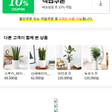
할인쿠폰 또는 적립쿠폰 중
1개만 사용 가능
합니다.
다른 고객이 함께 본 상품
스투키_테이블용 D
산세베리아_테이블용 H
여인초 D
녹보수 D
69,500원
62,000원
120,000원
110,000원