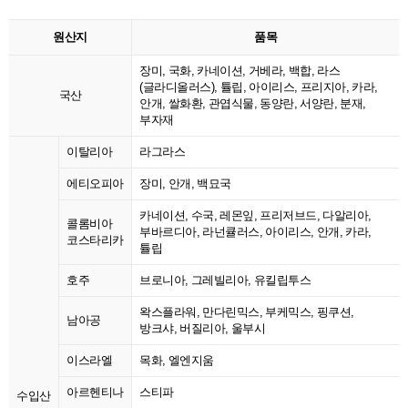
원산지
품목
장미, 국화, 카네이션, 거베라, 백합, 라스
(글라디올러스), 튤립, 아이리스, 프리지아, 카라,
국산
안개, 쌀화환, 관엽식물, 동양란, 서양란, 분재,
부자재
이탈리아
라그라스
에티오피아
장미, 안개, 백묘국
카네이션, 수국, 레몬잎, 프리저브드, 다알리아,
콜롬비아
부바르디아, 라넌큘러스, 아이리스, 안개, 카라,
코스타리카
튤립
호주
브로니아, 그레빌리아, 유킬립투스
왁스플라워, 만다린믹스, 부케믹스, 핑쿠션,
남아공
방크샤, 버질리아, 울부시
이스라엘
목화, 엘엔지움
아르헨티나
스티파
수입산