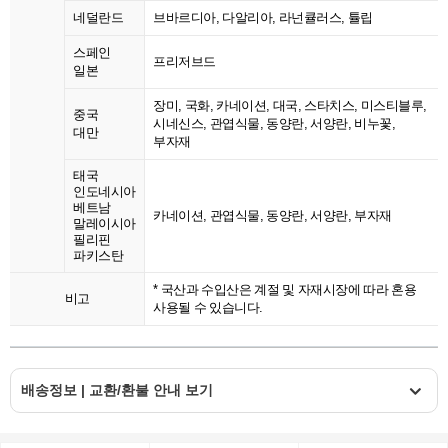
네덜란드
브바르디아, 다알리아, 라넌큘러스, 튤립
스페인
프리저브드
일본
장미, 국화, 카네이션, 대국, 스타치스, 미스티블루,
중국
시네신스, 관엽식물, 동양란, 서양란, 비누꽃,
대만
부자재
태국
인도네시아
베트남
카네이션, 관엽식물, 동양란, 서양란, 부자재
말레이시아
필리핀
파키스탄
* 국산과 수입산은 계절 및 자재시장에 따라 혼용
비고
사용될 수 있습니다.
배송정보 | 교환/환불 안내 보기