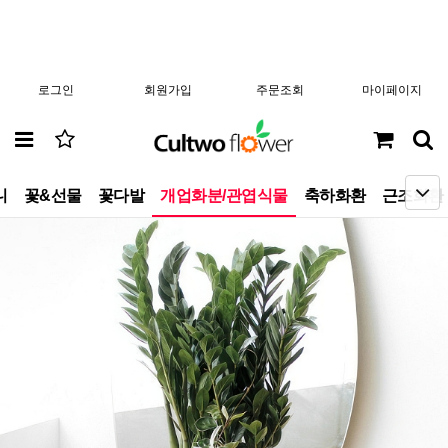
로그인
회원가입
주문조회
마이페이지
니
꽃&선물
꽃다발
개업화분/관엽식물
축하화환
근조화환