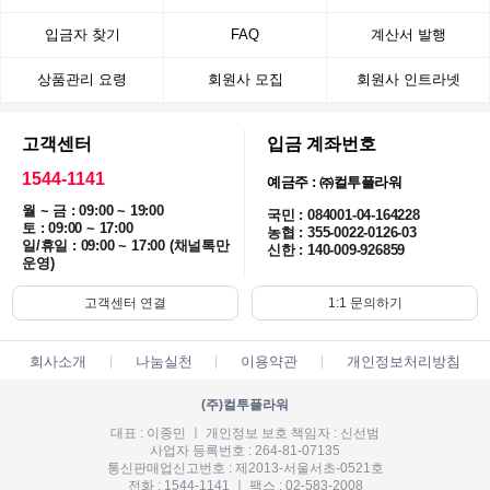
입금자 찾기
FAQ
계산서 발행
상품관리 요령
회원사 모집
회원사 인트라넷
고객센터
입금 계좌번호
1544-1141
예금주 : ㈜컬투플라워
월 ~ 금 : 09:00 ~ 19:00
국민 : 084001-04-164228
토 : 09:00 ~ 17:00
농협 : 355-0022-0126-03
일/휴일 : 09:00 ~ 17:00 (채널톡만
신한 : 140-009-926859
운영)
고객센터 연결
1:1 문의하기
회사소개
나눔실천
이용약관
개인정보처리방침
(주)컬투플라워
대표 : 이종민 ㅣ 개인정보 보호 책임자 : 신선범
사업자 등록번호 : 264-81-07135
통신판매업신고번호 : 제2013-서울서초-0521호
전화 : 1544-1141 ㅣ 팩스 : 02-583-2008