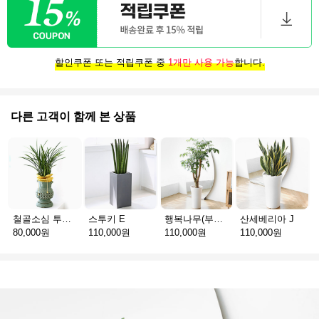
할인쿠폰 또는 적립쿠폰 중
1개만 사용 가능
합니다.
다른 고객이 함께 본 상품
철골소심 투각청자분
스투키 E
행복나무(부귀수) D
산세베리아 J
80,000원
110,000원
110,000원
110,000원