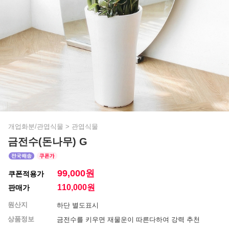
개업화분/관엽식물
>
관엽식물
금전수(돈나무) G
99,000원
쿠폰적용가
110,000
원
판매가
원산지
하단 별도표시
상품정보
금전수를 키우면 재물운이 따른다하여 강력 추천