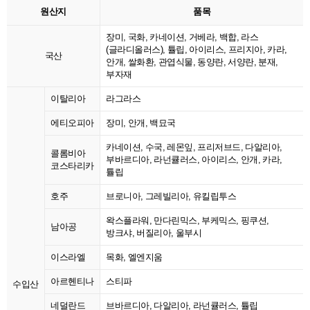
원산지
품목
장미, 국화, 카네이션, 거베라, 백합, 라스
(글라디올러스), 튤립, 아이리스, 프리지아, 카라,
국산
안개, 쌀화환, 관엽식물, 동양란, 서양란, 분재,
부자재
이탈리아
라그라스
에티오피아
장미, 안개, 백묘국
카네이션, 수국, 레몬잎, 프리저브드, 다알리아,
콜롬비아
부바르디아, 라넌큘러스, 아이리스, 안개, 카라,
코스타리카
튤립
호주
브로니아, 그레빌리아, 유킬립투스
왁스플라워, 만다린믹스, 부케믹스, 핑쿠션,
남아공
방크샤, 버질리아, 울부시
이스라엘
목화, 엘엔지움
아르헨티나
스티파
수입산
네덜란드
브바르디아, 다알리아, 라넌큘러스, 튤립