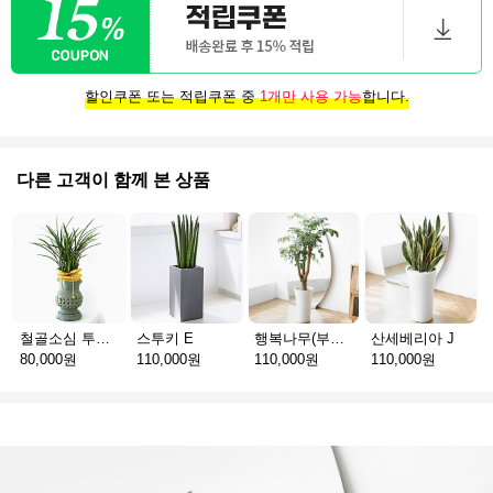
할인쿠폰 또는 적립쿠폰 중
1개만 사용 가능
합니다.
다른 고객이 함께 본 상품
철골소심 투각청자분
스투키 E
행복나무(부귀수) D
산세베리아 J
80,000원
110,000원
110,000원
110,000원