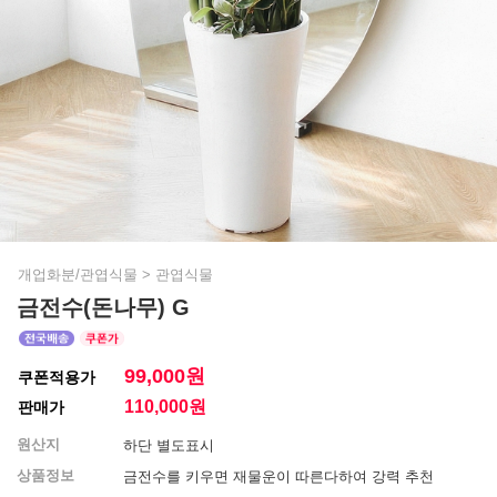
개업화분/관엽식물
>
관엽식물
금전수(돈나무) G
99,000원
쿠폰적용가
110,000
원
판매가
원산지
하단 별도표시
상품정보
금전수를 키우면 재물운이 따른다하여 강력 추천