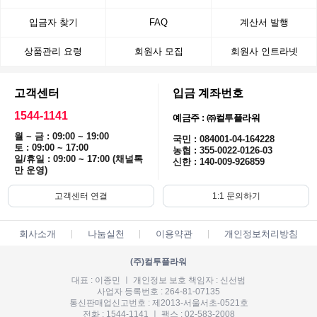
입금자 찾기
FAQ
계산서 발행
상품관리 요령
회원사 모집
회원사 인트라넷
고객센터
입금 계좌번호
1544-1141
예금주 : ㈜컬투플라워
월 ~ 금 : 09:00 ~ 19:00
국민 : 084001-04-164228
토 : 09:00 ~ 17:00
농협 : 355-0022-0126-03
일/휴일 : 09:00 ~ 17:00 (채널톡
신한 : 140-009-926859
만 운영)
고객센터 연결
1:1 문의하기
회사소개
나눔실천
이용약관
개인정보처리방침
(주)컬투플라워
대표 : 이종민 ㅣ 개인정보 보호 책임자 : 신선범
사업자 등록번호 : 264-81-07135
통신판매업신고번호 : 제2013-서울서초-0521호
전화 : 1544-1141 ㅣ 팩스 : 02-583-2008