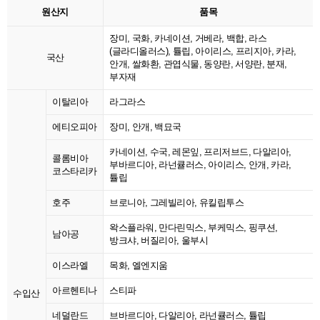
원산지
품목
장미, 국화, 카네이션, 거베라, 백합, 라스
(글라디올러스), 튤립, 아이리스, 프리지아, 카라,
국산
안개, 쌀화환, 관엽식물, 동양란, 서양란, 분재,
부자재
이탈리아
라그라스
에티오피아
장미, 안개, 백묘국
카네이션, 수국, 레몬잎, 프리저브드, 다알리아,
콜롬비아
부바르디아, 라넌큘러스, 아이리스, 안개, 카라,
코스타리카
튤립
호주
브로니아, 그레빌리아, 유킬립투스
왁스플라워, 만다린믹스, 부케믹스, 핑쿠션,
남아공
방크샤, 버질리아, 울부시
이스라엘
목화, 엘엔지움
아르헨티나
스티파
수입산
네덜란드
브바르디아, 다알리아, 라넌큘러스, 튤립