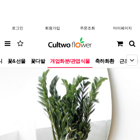
로그인
회원가입
주문조회
마이페이지
니
꽃&선물
꽃다발
개업화분/관엽식물
축하화환
근조화환