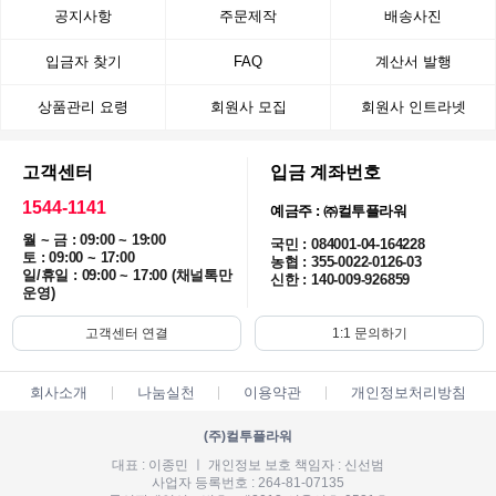
공지사항
주문제작
배송사진
입금자 찾기
FAQ
계산서 발행
상품관리 요령
회원사 모집
회원사 인트라넷
고객센터
입금 계좌번호
1544-1141
예금주 : ㈜컬투플라워
월 ~ 금 : 09:00 ~ 19:00
국민 : 084001-04-164228
토 : 09:00 ~ 17:00
농협 : 355-0022-0126-03
일/휴일 : 09:00 ~ 17:00 (채널톡만
신한 : 140-009-926859
운영)
고객센터 연결
1:1 문의하기
회사소개
나눔실천
이용약관
개인정보처리방침
(주)컬투플라워
대표 : 이종민 ㅣ 개인정보 보호 책임자 : 신선범
사업자 등록번호 : 264-81-07135