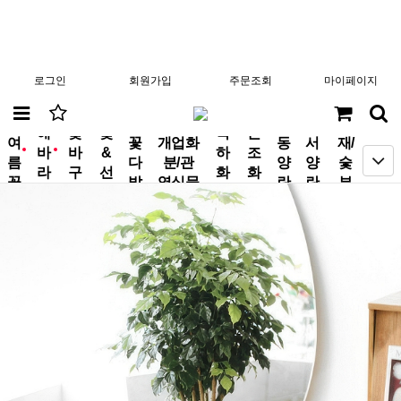
로그인
회원가입
주문조회
마이페이지
분
해
꽃
꽃
축
근
여
꽃
개업화
동
서
재/
바
바
&
하
조
new
new
름
다
분/관
양
양
숯
라
구
선
화
화
꽃
발
엽식물
란
란
부
기
니
물
환
환
작