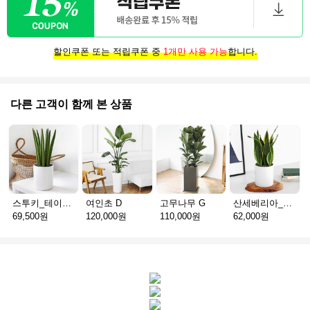
할인쿠폰 또는 적립쿠폰 중
1개만 사용 가능
합니다.
다른 고객이 함께 본 상품
스투키_테이블용 D
여인초 D
고무나무 G
산세베리아_테이블용 H
69,500원
120,000원
110,000원
62,000원