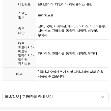
네덜란드
브바르디아, 다알리아, 라넌큘러스, 튤립
스페인
프리저브드
일본
장미, 국화, 카네이션, 대국, 스타치스, 미스티블루,
중국
시네신스, 관엽식물, 동양란, 서양란, 비누꽃,
대만
부자재
태국
인도네시아
베트남
카네이션, 관엽식물, 동양란, 서양란, 부자재
말레이시아
필리핀
파키스탄
* 국산과 수입산은 계절 및 자재시장에 따라 혼용
비고
사용될 수 있습니다.
배송정보 | 교환/환불 안내 보기