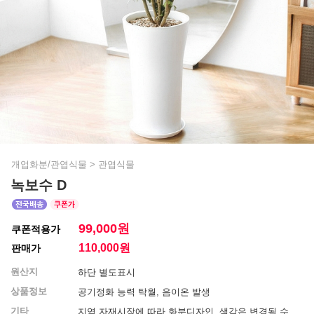
개업화분/관엽식물
>
관엽식물
녹보수 D
99,000원
쿠폰적용가
110,000
원
판매가
원산지
하단 별도표시
상품정보
공기정화 능력 탁월, 음이온 발생
기타
지역 자재시장에 따라 화분디자인, 색감은 변경될 수