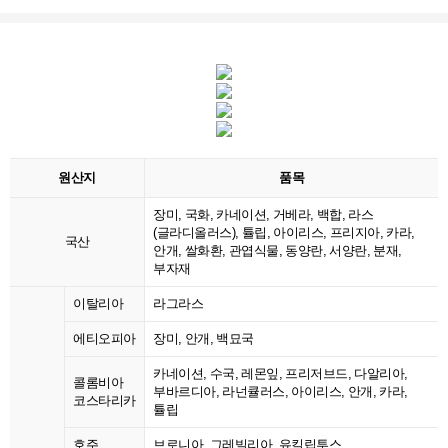
원산지
품목
장미, 국화, 카네이션, 거베라, 백합, 라스
(글라디올러스), 튤립, 아이리스, 프리지아, 카라,
국산
안개, 쌀화환, 관엽식물, 동양란, 서양란, 분재,
부자재
이탈리아
라그라스
에티오피아
장미, 안개, 백묘국
카네이션, 수국, 레몬잎, 프리저브드, 다알리아,
콜롬비아
부바르디아, 라넌큘러스, 아이리스, 안개, 카라,
코스타리카
튤립
호주
브로니아, 그레빌리아, 유킬립투스