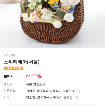
꽃&선물
스위티베어(서울)
65,000
원
판매가
원산지
하단 별도표시
상품정보
귀여운 곰인형과 달콤함이 가득한 바구니
기타
일요일, 공휴일에는 배송이 불가합니다.