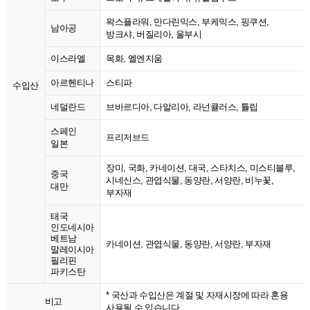
왁스플라워, 만다린믹스, 부케믹스, 핑쿠션,
남아공
방크샤, 버질리아, 울부시
이스라엘
목화, 엘엔지움
아르헨티나
스티파
수입산
네덜란드
브바르디아, 다알리아, 라넌큘러스, 튤립
스페인
프리저브드
일본
장미, 국화, 카네이션, 대국, 스타치스, 미스티블루,
중국
시네신스, 관엽식물, 동양란, 서양란, 비누꽃,
대만
부자재
태국
인도네시아
베트남
카네이션, 관엽식물, 동양란, 서양란, 부자재
말레이시아
필리핀
파키스탄
* 국산과 수입산은 계절 및 자재시장에 따라 혼용
비고
사용될 수 있습니다.