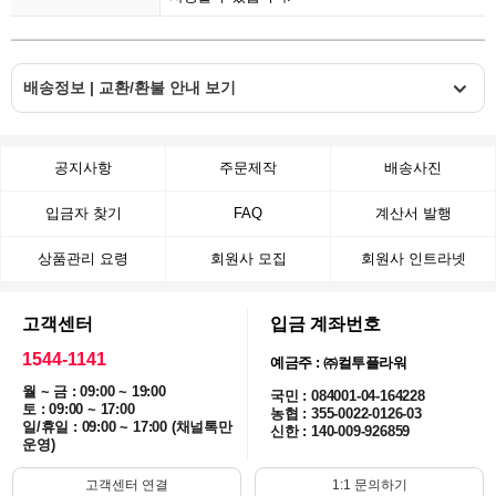
배송정보 | 교환/환불 안내 보기
공지사항
주문제작
배송사진
입금자 찾기
FAQ
계산서 발행
상품관리 요령
회원사 모집
회원사 인트라넷
고객센터
입금 계좌번호
1544-1141
예금주 : ㈜컬투플라워
월 ~ 금 : 09:00 ~ 19:00
국민 : 084001-04-164228
토 : 09:00 ~ 17:00
농협 : 355-0022-0126-03
일/휴일 : 09:00 ~ 17:00 (채널톡만
신한 : 140-009-926859
운영)
고객센터 연결
1:1 문의하기