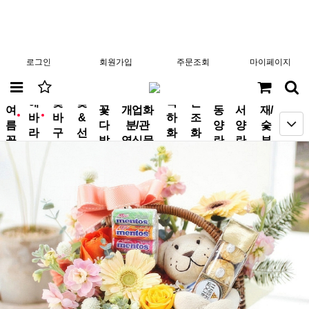
로그인
회원가입
주문조회
마이페이지
분
해
꽃
꽃
축
근
여
꽃
개업화
동
서
재/
바
바
&
하
조
new
new
름
다
분/관
양
양
숯
라
구
선
화
화
꽃
발
엽식물
란
란
부
기
니
물
환
환
작