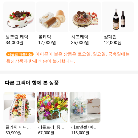
생크림 케익
롤케익
치즈케익
샴페인
34,000원
17,000원
35,000원
12,000원
아이콘이 붙은 상품은 토요일, 일요일, 공휴일에는
서울만 배송가능
옵션상품과 함께 배송이 불가합니다.
다른 고객이 함께 본 상품
플라워 미니화환 A(서울)
리틀트리_종이방향제(서울)
러브엔젤+아가방딸랑이(서울)
59,900원
67,000원
115,000원