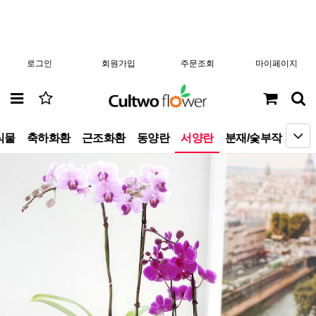
로그인
회원가입
주문조회
마이페이지
식물
축하화환
근조화환
동양란
서양란
분재/숯부작