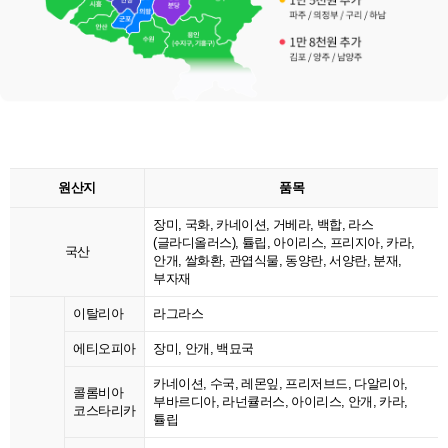
원산지
품목
장미, 국화, 카네이션, 거베라, 백합, 라스
(글라디올러스), 튤립, 아이리스, 프리지아, 카라,
국산
안개, 쌀화환, 관엽식물, 동양란, 서양란, 분재,
부자재
이탈리아
라그라스
에티오피아
장미, 안개, 백묘국
카네이션, 수국, 레몬잎, 프리저브드, 다알리아,
콜롬비아
부바르디아, 라넌큘러스, 아이리스, 안개, 카라,
코스타리카
튤립