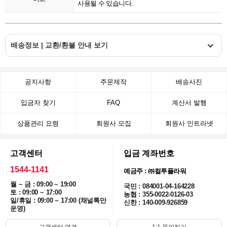
사용될 수 있습니다.
배송정보 | 교환/환불 안내 보기
공지사항
주문제작
배송사진
입금자 찾기
FAQ
계산서 발행
상품관리 요령
회원사 모집
회원사 인트라넷
고객센터
입금 계좌번호
1544-1141
예금주 : ㈜컬투플라워
월 ~ 금 : 09:00 ~ 19:00
국민 : 084001-04-164228
토 : 09:00 ~ 17:00
농협 : 355-0022-0126-03
일/휴일 : 09:00 ~ 17:00 (채널톡만
신한 : 140-009-926859
운영)
고객센터 연결
1:1 문의하기