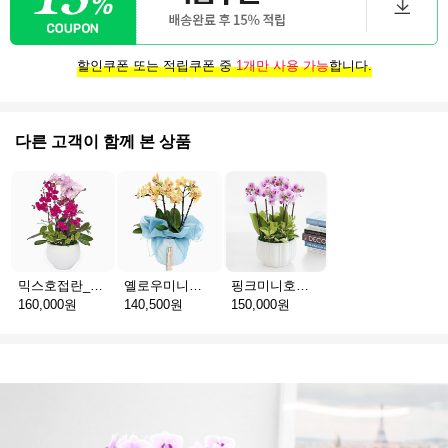
할인쿠폰 또는 적립쿠폰 중
1개만 사용 가능
합니다.
다른 고객이 함께 본 상품
믹스호접란_고급분 D(서울)
옐로우미니호접_보자기난 B(서울)
핑크미니호접_고급분 C(서울)
160,000원
140,500원
150,000원