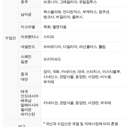
호주
브로니아, 그레빌리아, 유킬립투스
왁스플라워, 만다린믹스, 부케믹스, 핑쿠션,
남아공
방크샤, 버질리아, 울부시
이스라엘
목화, 엘엔지움
아르헨티나
스티파
수입산
네덜란드
브바르디아, 다알리아, 라넌큘러스, 튤립
스페인
프리저브드
일본
장미, 국화, 카네이션, 대국, 스타치스, 미스티블루,
중국
시네신스, 관엽식물, 동양란, 서양란, 비누꽃,
대만
부자재
태국
인도네시아
베트남
카네이션, 관엽식물, 동양란, 서양란, 부자재
말레이시아
필리핀
파키스탄
* 국산과 수입산은 계절 및 자재시장에 따라 혼용
비고