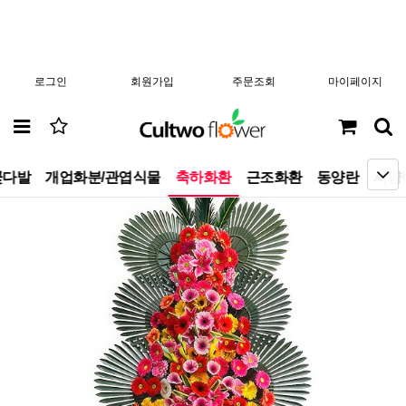
로그인
회원가입
주문조회
마이페이지
꽃다발
개업화분/관엽식물
축하화환
근조화환
동양란
서양