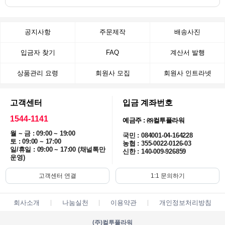
공지사항
주문제작
배송사진
입금자 찾기
FAQ
계산서 발행
상품관리 요령
회원사 모집
회원사 인트라넷
고객센터
입금 계좌번호
1544-1141
예금주 : ㈜컬투플라워
월 ~ 금 : 09:00 ~ 19:00
국민 : 084001-04-164228
토 : 09:00 ~ 17:00
농협 : 355-0022-0126-03
일/휴일 : 09:00 ~ 17:00 (채널톡만
신한 : 140-009-926859
운영)
고객센터 연결
1:1 문의하기
회사소개
나눔실천
이용약관
개인정보처리방침
(주)컬투플라워