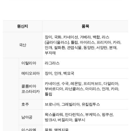
원산지
품목
장미, 국화, 카네이션, 거베라, 백합, 라스
(글라디올러스), 튤립, 아이리스, 프리지아, 카라,
국산
안개, 쌀화환, 관엽식물, 동양란, 서양란, 분재,
부자재
이탈리아
라그라스
에티오피아
장미, 안개, 백묘국
카네이션, 수국, 레몬잎, 프리저브드, 다알리아,
콜롬비아
부바르디아, 라넌큘러스, 아이리스, 안개, 카라,
코스타리카
튤립
호주
브로니아, 그레빌리아, 유킬립투스
왁스플라워, 만다린믹스, 부케믹스, 핑쿠션,
남아공
방크샤, 버질리아, 울부시
이스라엘
목화, 엘엔지움