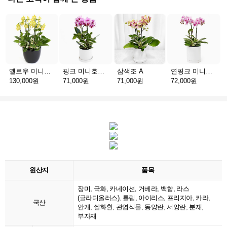
옐로우 미니호접 C
핑크 미니호접 A
삼색조 A
연핑크 미니호접 A
130,000원
71,000원
71,000원
72,000원
원산지
품목
장미, 국화, 카네이션, 거베라, 백합, 라스
(글라디올러스), 튤립, 아이리스, 프리지아, 카라,
국산
안개, 쌀화환, 관엽식물, 동양란, 서양란, 분재,
부자재