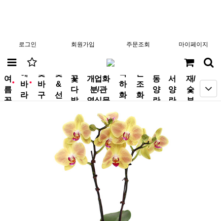
로그인
회원가입
주문조회
마이페이지
분
해
꽃
꽃
축
근
여
꽃
개업화
동
서
재/
바
바
&
하
조
new
new
름
다
분/관
양
양
숯
라
구
선
화
화
꽃
발
엽식물
란
란
부
기
니
물
환
환
작