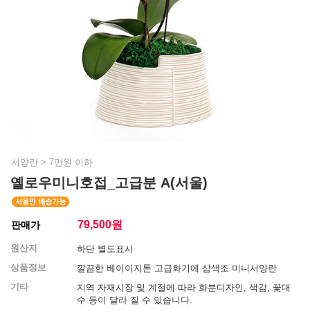
서양란
>
7만원 이하
옐로우미니호접_고급분 A(서울)
79,500
원
판매가
원산지
하단 별도표시
상품정보
깔끔한 베이이지톤 고급화기에 삼색조 미니서양란
기타
지역 자재시장 및 계절에 따라 화분디자인, 색감, 꽃대
수 등이 달라 질 수 있습니다.