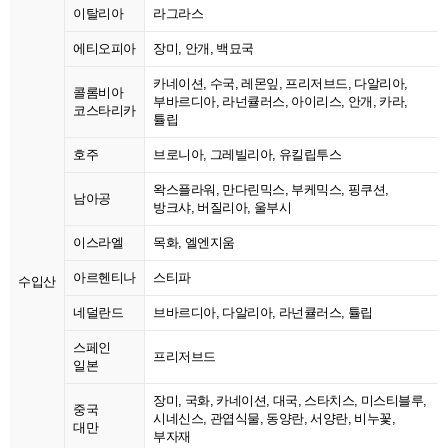
이탈리아
라그라스
에티오피아
장미, 안개, 백묘국
카네이션, 수국, 레몬잎, 프리저브드, 다알리아,
콜롬비아
부바르디아, 라넌큘러스, 아이리스, 안개, 카라,
코스타리카
튤립
호주
브로니아, 그레빌리아, 유킬립투스
왁스플라워, 만다린믹스, 부케믹스, 핑쿠션,
남아공
방크샤, 버질리아, 울부시
이스라엘
목화, 엘엔지움
아르헨티나
스티파
수입산
네덜란드
브바르디아, 다알리아, 라넌큘러스, 튤립
스페인
프리저브드
일본
장미, 국화, 카네이션, 대국, 스타치스, 미스티블루,
중국
시네신스, 관엽식물, 동양란, 서양란, 비누꽃,
대만
부자재