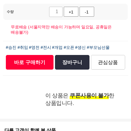
수량
+1
-1
무료배송 (서울지역만 배송이 가능하며 일요일, 공휴일은
배송불가)
#승진
#취임
#영전
#전시
#개업
#오픈
#생신
#부모님선물
바로 구매하기
장바구니
관심상품
이 상품은
쿠폰사용이 불가
한
상품입니다.
다른 고객이 함께 본 상품