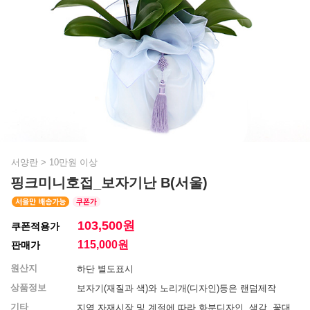
서양란
>
10만원 이상
핑크미니호접_보자기난 B(서울)
103,500원
쿠폰적용가
115,000
원
판매가
원산지
하단 별도표시
상품정보
보자기(재질과 색)와 노리개(디자인)등은 랜덤제작
기타
지역 자재시장 및 계절에 따라 화분디자인, 색감, 꽃대