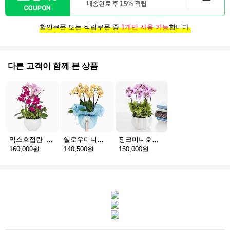
할인쿠폰 또는 적립쿠폰 중
1개만 사용 가능
합니다.
다른 고객이 함께 본 상품
믹스호접란_고급분 D(서울)
옐로우미니호접_보자기난 B(서울)
핑크미니호접_고급분 C(서울)
160,000원
140,500원
150,000원