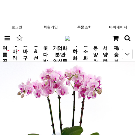
로그인
회원가입
주문조회
마이페이지
분
해
꽃
꽃
축
근
여
꽃
개업화
동
서
재/
바
바
&
하
조
new
new
름
다
분/관
양
양
숯
라
구
선
화
화
꽃
발
엽식물
란
란
부
기
니
물
환
환
작