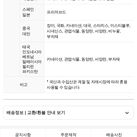
스페인
프리저브드
일본
장미, 국화, 카네이션, 대국, 스타치스, 미스티블루,
중국
시네신스, 관엽식물, 동양란, 서양란, 비누꽃,
대만
부자재
태국
인도네시아
베트남
카네이션, 관엽식물, 동양란, 서양란, 부자재
말레이시아
필리핀
파키스탄
* 국산과 수입산은 계절 및 자재시장에 따라 혼용
비고
사용될 수 있습니다.
배송정보 | 교환/환불 안내 보기
공지사항
주문제작
배송사진