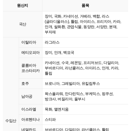
원산지
품목
장미, 국화, 카네이션, 거베라, 백합, 라스
(글라디올러스), 튤립, 아이리스, 프리지아, 카라,
국산
안개, 쌀화환, 관엽식물, 동양란, 서양란, 분재,
부자재
이탈리아
라그라스
에티오피아
장미, 안개, 백묘국
카네이션, 수국, 레몬잎, 프리저브드, 다알리아,
콜롬비아
부바르디아, 라넌큘러스, 아이리스, 안개, 카라,
코스타리카
튤립
호주
브로니아, 그레빌리아, 유킬립투스
왁스플라워, 만다린믹스, 부케믹스, 핑쿠션,
남아공
방크샤, 버질리아, 울부시
이스라엘
목화, 엘엔지움
아르헨티나
스티파
수입산
네덜란드
브바르디아, 다알리아, 라넌큘러스, 튤립