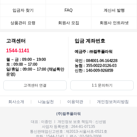
입금자 찾기
FAQ
계산서 발행
상품관리 요령
회원사 모집
회원사 인트라넷
고객센터
입금 계좌번호
1544-1141
예금주 : ㈜컬투플라워
월 ~ 금 : 09:00 ~ 19:00
국민 : 084001-04-164228
토 : 09:00 ~ 17:00
농협 : 355-0022-0126-03
일/휴일 : 09:00 ~ 17:00 (채널톡만
신한 : 140-009-926859
운영)
고객센터 연결
1:1 문의하기
회사소개
나눔실천
이용약관
개인정보처리방침
(주)컬투플라워
대표 : 이종민 ㅣ 개인정보 보호 책임자 : 신선범
사업자 등록번호 : 264-81-07135
통신판매업신고번호 : 제2013-서울서초-0521호
전화 : 1544-1141 ㅣ 팩스 : 02-583-2008