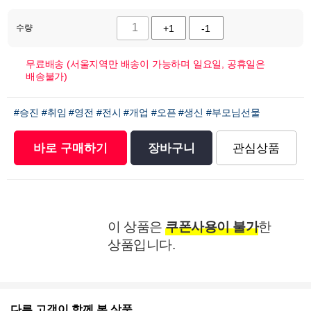
수량
+1
-1
무료배송 (서울지역만 배송이 가능하며 일요일, 공휴일은
배송불가)
#승진
#취임
#영전
#전시
#개업
#오픈
#생신
#부모님선물
바로 구매하기
장바구니
관심상품
이 상품은
쿠폰사용이 불가
한
상품입니다.
다른 고객이 함께 본 상품