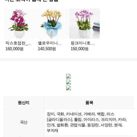
믹스호접란_고급분 D(서울)
옐로우미니호접_보자기난 B(서울)
핑크미니호접_고급분 C(서울)
160,000원
140,500원
150,000원
원산지
품목
장미, 국화, 카네이션, 거베라, 백합, 라스
(글라디올러스), 튤립, 아이리스, 프리지아, 카라,
국산
안개, 쌀화환, 관엽식물, 동양란, 서양란, 분재,
부자재