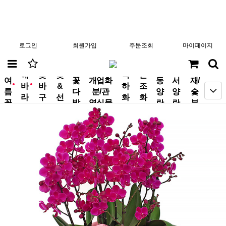
로그인
회원가입
주문조회
마이페이지
분
해
꽃
꽃
축
근
여
꽃
개업화
동
서
재/
바
바
&
하
조
new
new
름
다
분/관
양
양
숯
라
구
선
화
화
꽃
발
엽식물
란
란
부
기
니
물
환
환
작