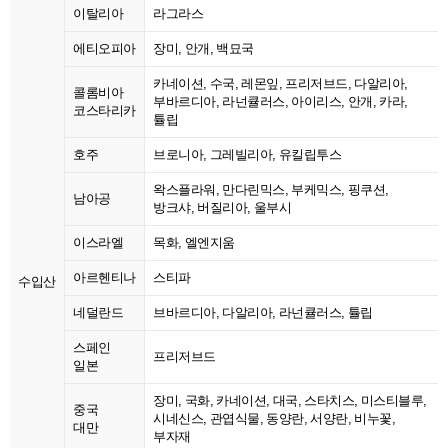
이탈리아
라그라스
에티오피아
장미, 안개, 백묘국
카네이션, 수국, 레몬잎, 프리저브드, 다알리아,
콜롬비아
부바르디아, 라넌큘러스, 아이리스, 안개, 카라,
코스타리카
튤립
호주
브로니아, 그레빌리아, 유킬립투스
왁스플라워, 만다린믹스, 부케믹스, 핑쿠션,
남아공
방크샤, 버질리아, 울부시
이스라엘
목화, 엘엔지움
아르헨티나
스티파
수입산
네덜란드
브바르디아, 다알리아, 라넌큘러스, 튤립
스페인
프리저브드
일본
장미, 국화, 카네이션, 대국, 스타치스, 미스티블루,
중국
시네신스, 관엽식물, 동양란, 서양란, 비누꽃,
대만
부자재