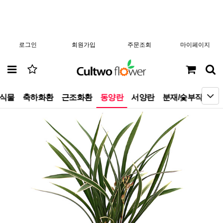
로그인
회원가입
주문조회
마이페이지
엽식물
축하화환
근조화환
동양란
서양란
분재/숯부작