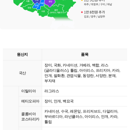
원산지
품목
장미, 국화, 카네이션, 거베라, 백합, 라스
(글라디올러스), 튤립, 아이리스, 프리지아, 카라,
국산
안개, 쌀화환, 관엽식물, 동양란, 서양란, 분재,
부자재
이탈리아
라그라스
에티오피아
장미, 안개, 백묘국
카네이션, 수국, 레몬잎, 프리저브드, 다알리아,
콜롬비아
부바르디아, 라넌큘러스, 아이리스, 안개, 카라,
코스타리카
튤립