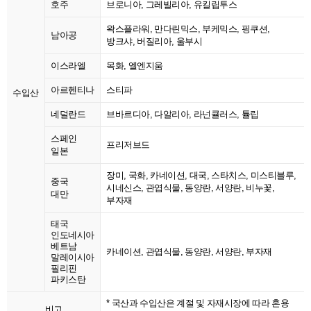
호주
브로니아, 그레빌리아, 유킬립투스
왁스플라워, 만다린믹스, 부케믹스, 핑쿠션,
남아공
방크샤, 버질리아, 울부시
이스라엘
목화, 엘엔지움
아르헨티나
스티파
수입산
네덜란드
브바르디아, 다알리아, 라넌큘러스, 튤립
스페인
프리저브드
일본
장미, 국화, 카네이션, 대국, 스타치스, 미스티블루,
중국
시네신스, 관엽식물, 동양란, 서양란, 비누꽃,
대만
부자재
태국
인도네시아
베트남
카네이션, 관엽식물, 동양란, 서양란, 부자재
말레이시아
필리핀
파키스탄
* 국산과 수입산은 계절 및 자재시장에 따라 혼용
비고