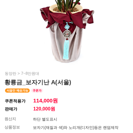
동양란
>
7~8만원대
황룡금_보자기난 A(서울)
114,000원
쿠폰적용가
120,000
원
판매가
원산지
하단 별도표시
상품정보
보자기(재질과 색)와 노리개(디자인)등은 랜덤제작