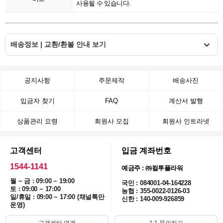
사용될 수 있습니다.
배송정보 | 교환/환불 안내 보기
공지사항
주문제작
배송사진
입금자 찾기
FAQ
계산서 발행
상품관리 요령
회원사 모집
회원사 인트라넷
고객센터
입금 계좌번호
1544-1141
예금주 : ㈜컬투플라워
월 ~ 금 : 09:00 ~ 19:00
국민 : 084001-04-164228
토 : 09:00 ~ 17:00
농협 : 355-0022-0126-03
일/휴일 : 09:00 ~ 17:00 (채널톡만
신한 : 140-009-926859
운영)
고객센터 연결
1:1 문의하기