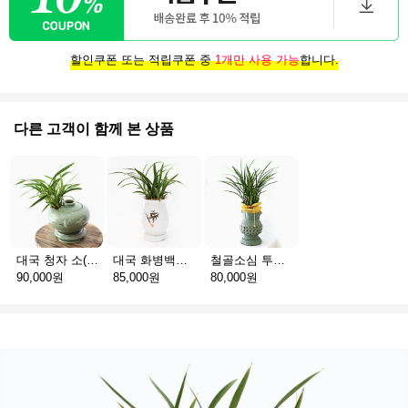
할인쿠폰 또는 적립쿠폰 중
1개만 사용 가능
합니다.
다른 고객이 함께 본 상품
대국 청자 소(小)
대국 화병백자(서울)
철골소심 투각청자분
90,000원
85,000원
80,000원