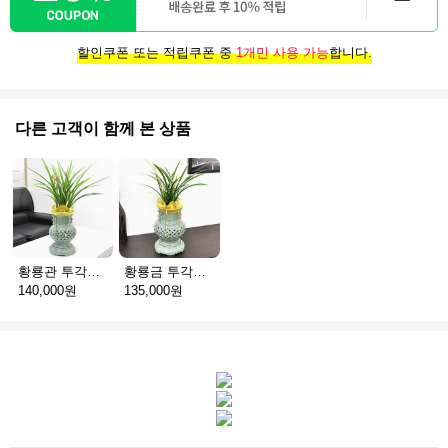
할인쿠폰 또는 적립쿠폰 중
1개만 사용 가능
합니다.
다른 고객이 함께 본 상품
황룡관 투각청자분
황룡금 투각청자분
140,000원
135,000원