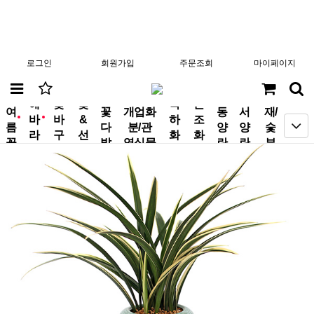
로그인
회원가입
주문조회
마이페이지
분
해
꽃
꽃
축
근
여
꽃
개업화
동
서
재/
바
바
&
하
조
new
new
름
다
분/관
양
양
숯
라
구
선
화
화
꽃
발
엽식물
란
란
부
기
니
물
환
환
작