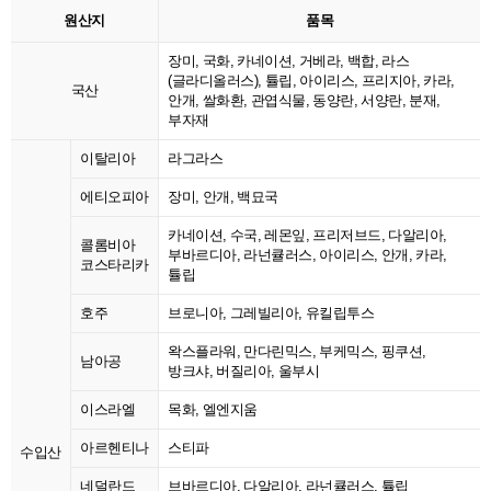
원산지
품목
장미, 국화, 카네이션, 거베라, 백합, 라스
(글라디올러스), 튤립, 아이리스, 프리지아, 카라,
국산
안개, 쌀화환, 관엽식물, 동양란, 서양란, 분재,
부자재
이탈리아
라그라스
에티오피아
장미, 안개, 백묘국
카네이션, 수국, 레몬잎, 프리저브드, 다알리아,
콜롬비아
부바르디아, 라넌큘러스, 아이리스, 안개, 카라,
코스타리카
튤립
호주
브로니아, 그레빌리아, 유킬립투스
왁스플라워, 만다린믹스, 부케믹스, 핑쿠션,
남아공
방크샤, 버질리아, 울부시
이스라엘
목화, 엘엔지움
아르헨티나
스티파
수입산
네덜란드
브바르디아, 다알리아, 라넌큘러스, 튤립