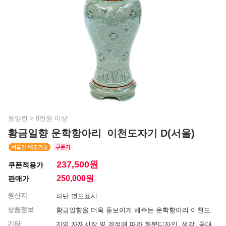
동양란
>
9만원 이상
황금일향 운학항아리_이천도자기 D(서울)
237,500원
쿠폰적용가
250,000
원
판매가
원산지
하단 별도표시
상품정보
황금일향을 더욱 돋보이게 해주는 운학항아리 이천도
기타
지역 자재시장 및 계절에 따라 화분디자인, 색감, 꽃대