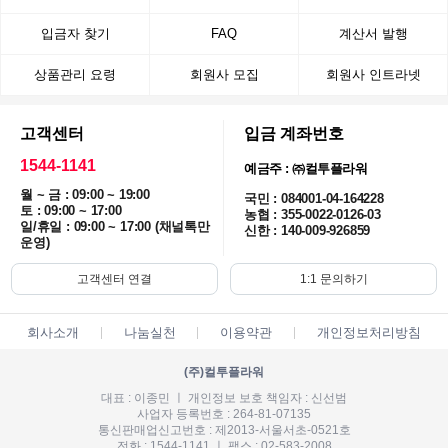
입금자 찾기
FAQ
계산서 발행
상품관리 요령
회원사 모집
회원사 인트라넷
고객센터
입금 계좌번호
1544-1141
예금주 : ㈜컬투플라워
월 ~ 금 : 09:00 ~ 19:00
국민 : 084001-04-164228
토 : 09:00 ~ 17:00
농협 : 355-0022-0126-03
일/휴일 : 09:00 ~ 17:00 (채널톡만
신한 : 140-009-926859
운영)
고객센터 연결
1:1 문의하기
회사소개
나눔실천
이용약관
개인정보처리방침
(주)컬투플라워
대표 : 이종민 ㅣ 개인정보 보호 책임자 : 신선범
사업자 등록번호 : 264-81-07135
통신판매업신고번호 : 제2013-서울서초-0521호
전화 : 1544-1141 ㅣ 팩스 : 02-583-2008