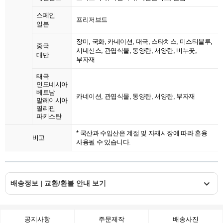
스페인
프리저브드
일본
장미, 국화, 카네이션, 대국, 스타치스, 미스티블루,
중국
시네신스, 관엽식물, 동양란, 서양란, 비누꽃,
대만
부자재
태국
인도네시아
베트남
카네이션, 관엽식물, 동양란, 서양란, 부자재
말레이시아
필리핀
파키스탄
* 국산과 수입산은 계절 및 자재시장에 따라 혼용
비고
사용될 수 있습니다.
배송정보 | 교환/환불 안내 보기
공지사항
주문제작
배송사진