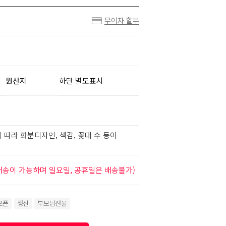
무이자 할부
원산지
하단 별도표시
 따라 화분디자인, 색감, 꽃대 수 등이
배송이 가능하며 일요일, 공휴일은 배송불가)
오픈
생신
부모님선물