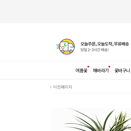
여름꽃
해바라기
꽃바구니
|
|
이전페이지