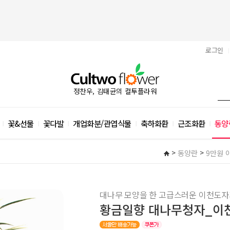
로그인
|
정찬우, 김태균의 컬투플라워
꽃&선물
꽃다발
개업화분/관엽식물
축하화환
근조화환
동양
|
|
|
|
|
|
>
>
동양란
9만원 
대나무 모양을 한 고급스러운 이천도
황금일향 대나무청자_이천