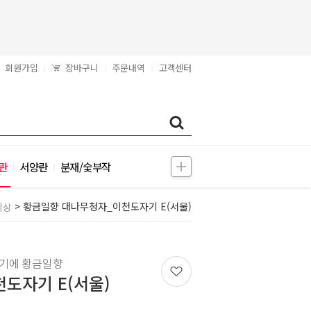
회원가입
장바구니
주문내역
고객센터
|
|
|
란
서양란
분재/숯부작
|
|
> 황금일향 대나무청자_이천도자기 E(서울)
이상
자기에 황금일향
도자기 E(서울)