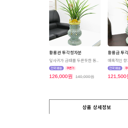
황룡관 투각청자분
황룡금 투
잎사귀가 금태를 두른듯한 동..
매혹적인 향
126,000원
121,50
140,000원
상품 상세정보