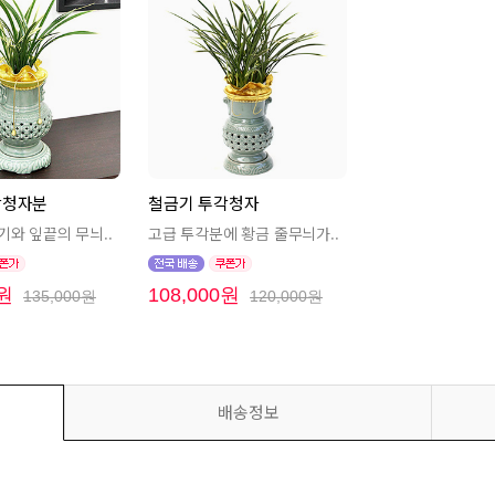
각청자분
철금기 투각청자
기와 잎끝의 무늬..
고급 투각분에 황금 줄무늬가..
0원
108,000원
135,000원
120,000원
배송정보