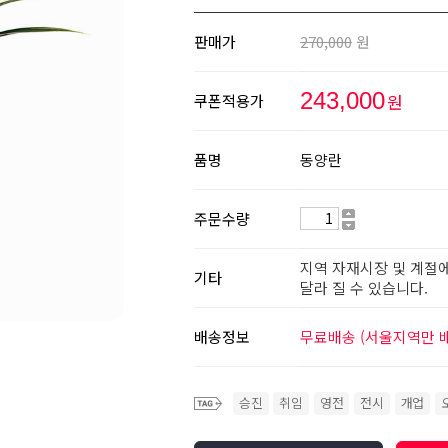
판매가
270,000
원
243,000
원
쿠폰적용가
품명
동양란
주문수량
지역 자재시장 및 계절에
기타
달라 질 수 있습니다.
배송정보
무료배송 (서울지역만 
승진
취임
영전
전시
개업