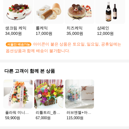
생크림 케익
롤케익
치즈케익
샴페인
34,000원
17,000원
35,000원
12,000원
아이콘이 붙은 상품은 토요일, 일요일, 공휴일에는
서울만 배송가능
옵션상품과 함께 배송이 불가합니다.
다른 고객이 함께 본 상품
플라워 미니화환 A(서울)
리틀트리_종이방향제(서울)
러브엔젤+아가방딸랑이(서울)
59,900원
67,000원
115,000원