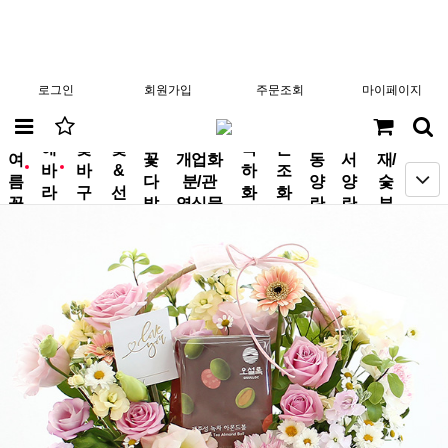
로그인
회원가입
주문조회
마이페이지
분
해
꽃
꽃
축
근
여
꽃
개업화
동
서
재/
바
바
&
하
조
new
new
름
다
분/관
양
양
숯
라
구
선
화
화
꽃
발
엽식물
란
란
부
기
니
물
환
환
작