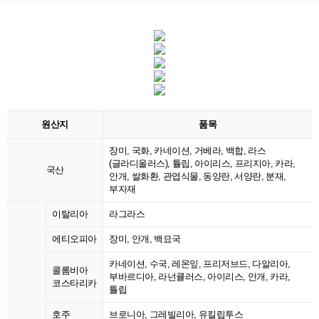
원산지
품목
장미, 국화, 카네이션, 거베라, 백합, 라스
(글라디올러스), 튤립, 아이리스, 프리지아, 카라,
국산
안개, 쌀화환, 관엽식물, 동양란, 서양란, 분재,
부자재
이탈리아
라그라스
에티오피아
장미, 안개, 백묘국
카네이션, 수국, 레몬잎, 프리저브드, 다알리아,
콜롬비아
부바르디아, 라넌큘러스, 아이리스, 안개, 카라,
코스타리카
튤립
호주
브로니아, 그레빌리아, 유킬립투스