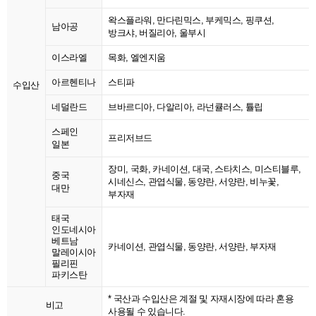
왁스플라워, 만다린믹스, 부케믹스, 핑쿠션,
남아공
방크샤, 버질리아, 울부시
이스라엘
목화, 엘엔지움
아르헨티나
스티파
수입산
네덜란드
브바르디아, 다알리아, 라넌큘러스, 튤립
스페인
프리저브드
일본
장미, 국화, 카네이션, 대국, 스타치스, 미스티블루,
중국
시네신스, 관엽식물, 동양란, 서양란, 비누꽃,
대만
부자재
태국
인도네시아
베트남
카네이션, 관엽식물, 동양란, 서양란, 부자재
말레이시아
필리핀
파키스탄
* 국산과 수입산은 계절 및 자재시장에 따라 혼용
비고
사용될 수 있습니다.