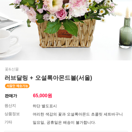
꽃&선물
러브달링 + 오설록아몬드볼(서울)
65,000
원
판매가
원산지
하단 별도표시
상품정보
여리한 색감의 꽃과 오설록아몬드 초콜릿 세트바구니
기타
일요일, 공휴일은 배송이 불가합니다.