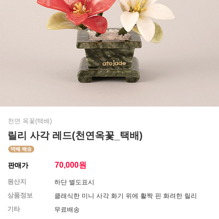
천연 옥꽃(택배)
릴리 사각 레드(천연옥꽃_택배)
70,000
원
판매가
원산지
하단 별도표시
상품정보
클래식한 미니 사각 화기 위에 활짝 핀 화려한 릴리
기타
무료배송