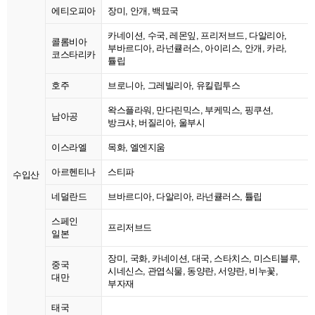
에티오피아
장미, 안개, 백묘국
카네이션, 수국, 레몬잎, 프리저브드, 다알리아,
콜롬비아
부바르디아, 라넌큘러스, 아이리스, 안개, 카라,
코스타리카
튤립
호주
브로니아, 그레빌리아, 유킬립투스
왁스플라워, 만다린믹스, 부케믹스, 핑쿠션,
남아공
방크샤, 버질리아, 울부시
이스라엘
목화, 엘엔지움
아르헨티나
스티파
수입산
네덜란드
브바르디아, 다알리아, 라넌큘러스, 튤립
스페인
프리저브드
일본
장미, 국화, 카네이션, 대국, 스타치스, 미스티블루,
중국
시네신스, 관엽식물, 동양란, 서양란, 비누꽃,
대만
부자재
태국