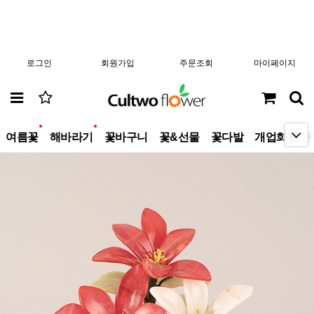
로그인
회원가입
주문조회
마이페이지
new
new
여름꽃
해바라기
꽃바구니
꽃&선물
꽃다발
개업화분/관