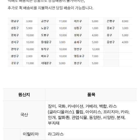
원산지
품목
장미, 국화, 카네이션, 거베라, 백합, 라스
(글라디올러스), 튤립, 아이리스, 프리지아, 카라,
국산
안개, 쌀화환, 관엽식물, 동양란, 서양란, 분재,
부자재
이탈리아
라그라스