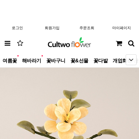
로그인
회원가입
주문조회
마이페이지
new
new
여름꽃
해바라기
꽃바구니
꽃&선물
꽃다발
개업화분/관