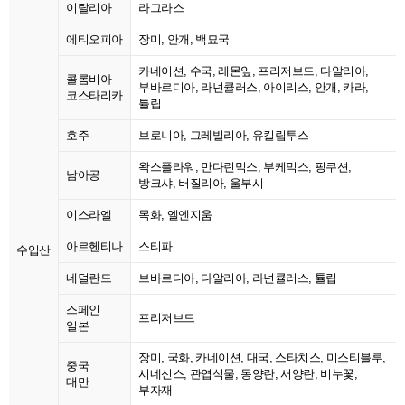
이탈리아
라그라스
에티오피아
장미, 안개, 백묘국
카네이션, 수국, 레몬잎, 프리저브드, 다알리아,
콜롬비아
부바르디아, 라넌큘러스, 아이리스, 안개, 카라,
코스타리카
튤립
호주
브로니아, 그레빌리아, 유킬립투스
왁스플라워, 만다린믹스, 부케믹스, 핑쿠션,
남아공
방크샤, 버질리아, 울부시
이스라엘
목화, 엘엔지움
아르헨티나
스티파
수입산
네덜란드
브바르디아, 다알리아, 라넌큘러스, 튤립
스페인
프리저브드
일본
장미, 국화, 카네이션, 대국, 스타치스, 미스티블루,
중국
시네신스, 관엽식물, 동양란, 서양란, 비누꽃,
대만
부자재