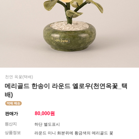
천연 옥꽃(택배)
메리골드 한송이 라운드 옐로우(천연옥꽃_택
배)
80,000
원
판매가
원산지
하단 별도표시
상품정보
라운드 미니 화분위에 황금색의 메리골드 꽃