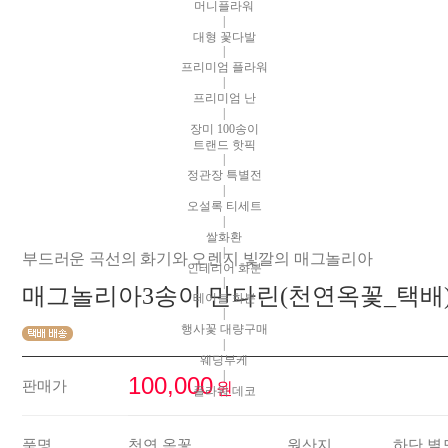
머니플라워
|
대형 꽃다발
|
프리미엄 플라워
|
프리미엄 난
|
장미 100송이
트랜드 핫픽
|
정관장 특별전
|
오설록 티세트
|
쌀화환
|
부드러운 곡선의 화기와 오렌지 빛깔의 매그놀리아
인테리어 화분
|
매그놀리아3송이 만다린(천연옥꽃_택배
테이블 화분
|
행사꽃 대량구매
|
웨딩부케
|
100,000
판매가
원
플라워 데코
품명
천연 옥꽃
원산지
하단 별