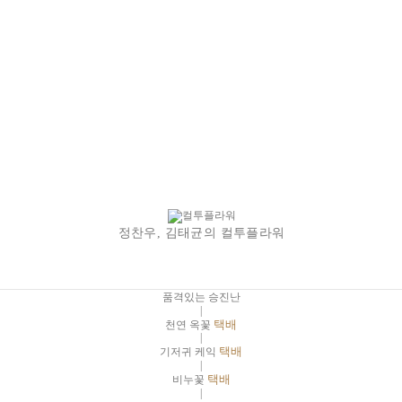
정찬우, 김태균의 컬투플라워
품격있는 승진난
|
천연 옥꽃
택배
|
기저귀 케익
택배
|
비누꽃
택배
|