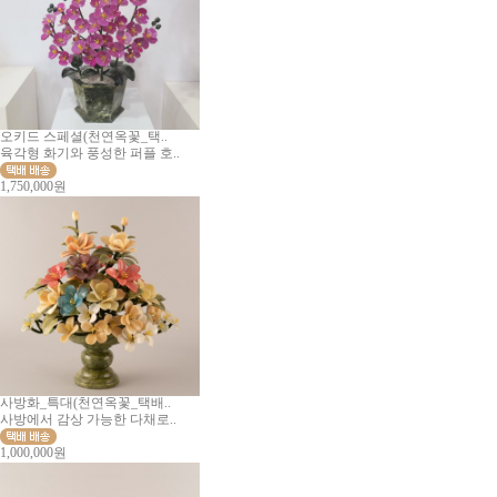
오키드 스페셜(천연옥꽃_택..
육각형 화기와 풍성한 퍼플 호..
1,750,000원
사방화_특대(천연옥꽃_택배..
사방에서 감상 가능한 다채로..
1,000,000원