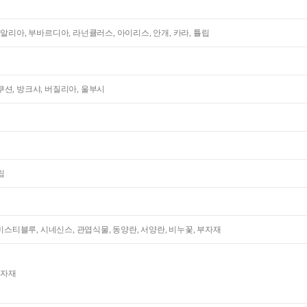
다알리아, 부바르디아, 라넌큘러스, 아이리스, 안개, 카라, 튤립
션, 방크샤, 버질리아, 울부시
립
 미스티블루, 시네신스, 관엽식물, 동양란, 서양란, 비누꽃, 부자재
부자재