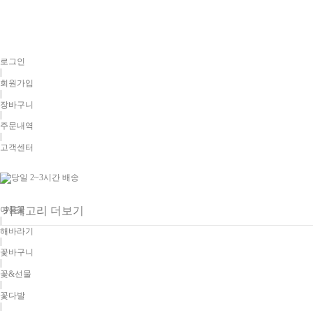
로그인
|
회원가입
|
장바구니
|
주문내역
|
고객센터
여름꽃
카테고리 더보기
|
해바라기
|
꽃바구니
|
꽃&선물
|
꽃다발
|