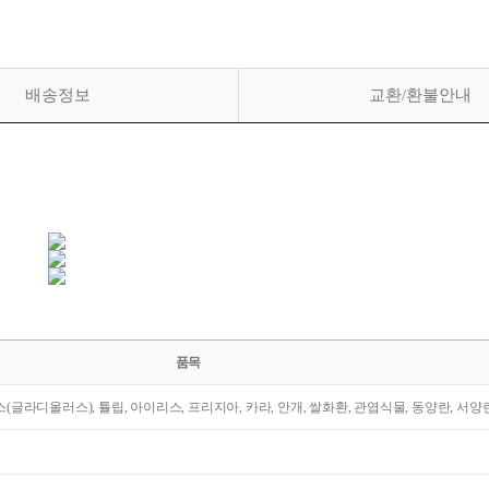
배송정보
교환/환불안내
품목
라스(글라디올러스), 튤립, 아이리스, 프리지아, 카라, 안개, 쌀화환, 관엽식물, 동양란, 서양