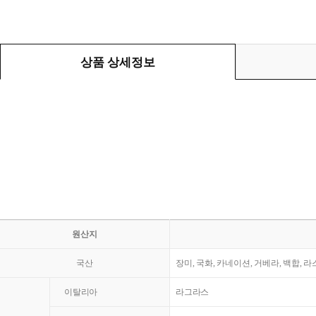
상품 상세정보
원산지
국산
장미, 국화, 카네이션, 거베라, 백합, 
이탈리아
라그라스