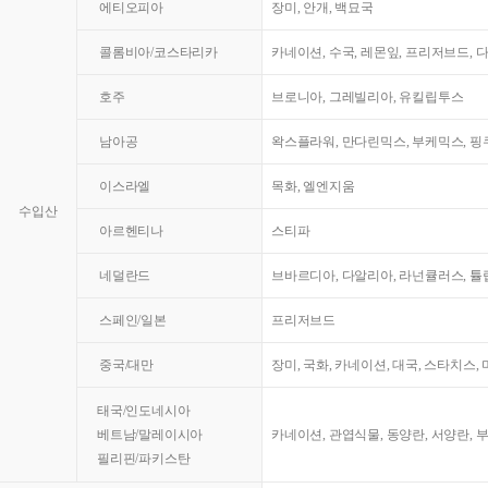
에티오피아
장미, 안개, 백묘국
콜롬비아/코스타리카
카네이션, 수국, 레몬잎, 프리저브드, 
호주
브로니아, 그레빌리아, 유킬립투스
남아공
왁스플라워, 만다린믹스, 부케믹스, 핑쿠
이스라엘
목화, 엘엔지움
수입산
아르헨티나
스티파
네덜란드
브바르디아, 다알리아, 라넌큘러스, 튤
스페인/일본
프리저브드
중국/대만
장미, 국화, 카네이션, 대국, 스타치스,
태국/인도네시아
베트남/말레이시아
카네이션, 관엽식물, 동양란, 서양란, 
필리핀/파키스탄