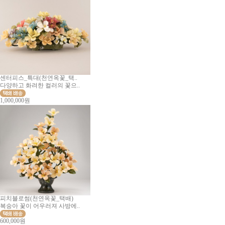
센터피스_특대(천연옥꽃_택..
다양하고 화려한 컬러의 꽃으..
1,000,000원
피치블로썸(천연옥꽃_택배)
복숭아 꽃이 어우러져 사방에..
600,000원