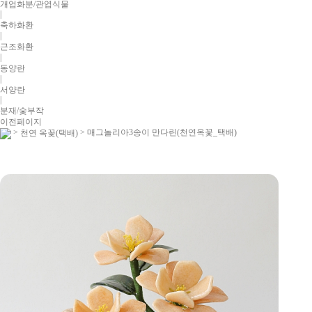
개업화분/관엽식물
|
축하화환
|
근조화환
|
동양란
|
서양란
|
분재/숯부작
이전페이지
>
> 매그놀리아3송이 만다린(천연옥꽃_택배)
천연 옥꽃(택배)