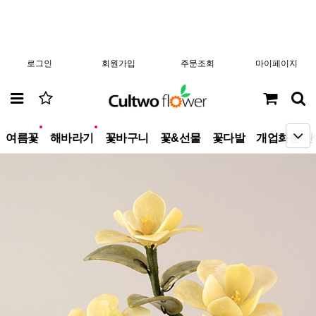
로그인
회원가입
주문조회
마이페이지
new
new
여름꽃
해바라기
꽃바구니
꽃&선물
꽃다발
개업화분/관