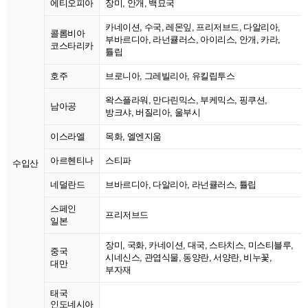
에티오피아
장미, 안개, 백묘국
카네이션, 수국, 레몬잎, 프리저브드, 다알리아,
콜롬비아
부바르디아, 라넌큘러스, 아이리스, 안개, 카라,
코스타리카
튤립
호주
브로니아, 그레빌리아, 유킬립투스
왁스플라워, 만다린믹스, 부케믹스, 핑쿠션,
남아공
방크샤, 버질리아, 울부시
이스라엘
목화, 엘엔지움
아르헨티나
스티파
수입산
네덜란드
브바르디아, 다알리아, 라넌큘러스, 튤립
스페인
프리저브드
일본
장미, 국화, 카네이션, 대국, 스타치스, 미스티블루,
중국
시네신스, 관엽식물, 동양란, 서양란, 비누꽃,
대만
부자재
태국
인도네시아