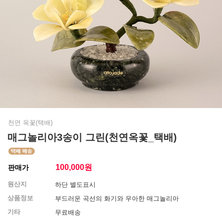
천연 옥꽃(택배)
매그놀리아3송이 그린(천연옥꽃_택배)
100,000
원
판매가
원산지
하단 별도표시
상품정보
부드러운 곡선의 화기와 우아한 매그놀리아
기타
무료배송