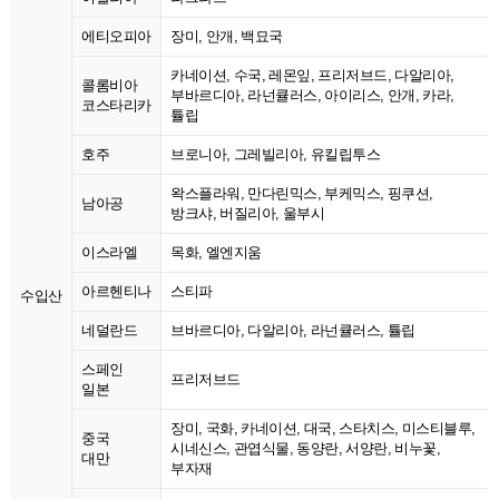
에티오피아
장미, 안개, 백묘국
카네이션, 수국, 레몬잎, 프리저브드, 다알리아,
콜롬비아
부바르디아, 라넌큘러스, 아이리스, 안개, 카라,
코스타리카
튤립
호주
브로니아, 그레빌리아, 유킬립투스
왁스플라워, 만다린믹스, 부케믹스, 핑쿠션,
남아공
방크샤, 버질리아, 울부시
이스라엘
목화, 엘엔지움
아르헨티나
스티파
수입산
네덜란드
브바르디아, 다알리아, 라넌큘러스, 튤립
스페인
프리저브드
일본
장미, 국화, 카네이션, 대국, 스타치스, 미스티블루,
중국
시네신스, 관엽식물, 동양란, 서양란, 비누꽃,
대만
부자재