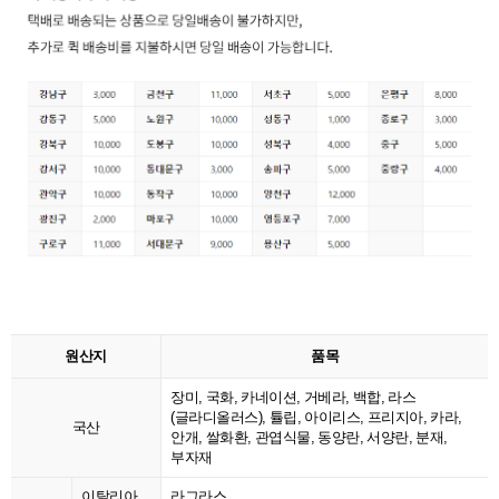
원산지
품목
장미, 국화, 카네이션, 거베라, 백합, 라스
(글라디올러스), 튤립, 아이리스, 프리지아, 카라,
국산
안개, 쌀화환, 관엽식물, 동양란, 서양란, 분재,
부자재
이탈리아
라그라스