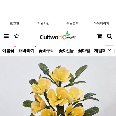
로그인
회원가입
주문조회
마이페이지
new
new
여름꽃
해바라기
꽃바구니
꽃&선물
꽃다발
개업화분/관