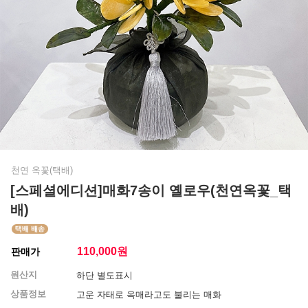
천연 옥꽃(택배)
[스페셜에디션]매화7송이 옐로우(천연옥꽃_택
배)
110,000
원
판매가
원산지
하단 별도표시
상품정보
고운 자태로 옥매라고도 불리는 매화