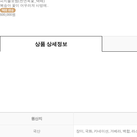
피치블로썸(천연옥꽃_택배)
복숭아 꽃이 어우러져 사방에..
600,000원
상품 상세정보
원산지
국산
장미, 국화, 카네이션, 거베라, 백합, 