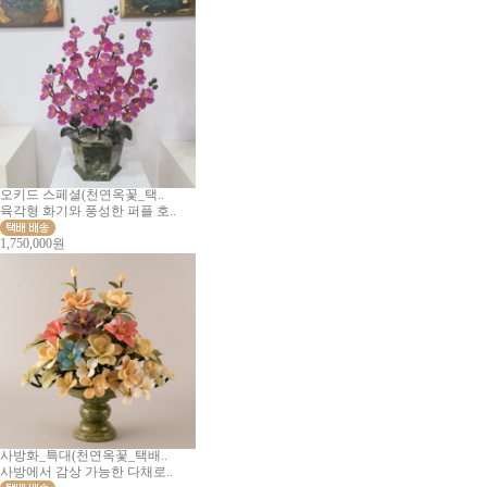
오키드 스페셜(천연옥꽃_택..
육각형 화기와 풍성한 퍼플 호..
1,750,000원
사방화_특대(천연옥꽃_택배..
사방에서 감상 가능한 다채로..