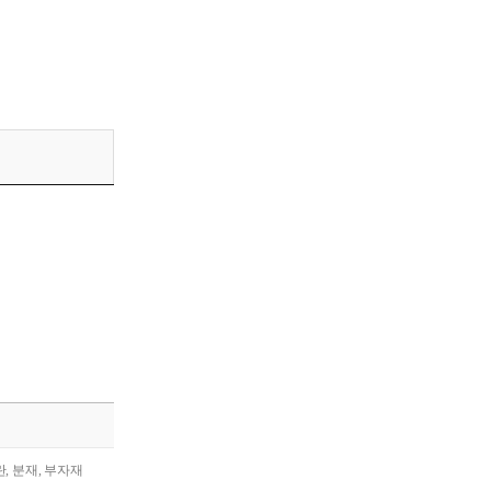
란, 분재, 부자재