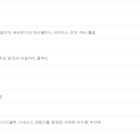
다알리아, 부바르디아, 라넌큘러스, 아이리스, 안개, 카라, 튤립
션, 방크샤, 버질리아, 울부시
립
 미스티블루, 시네신스, 관엽식물, 동양란, 서양란, 비누꽃, 부자재