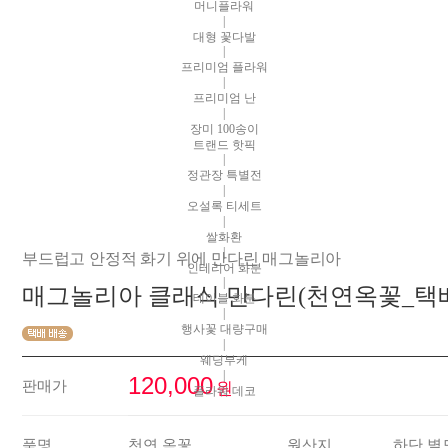
머니플라워
|
대형 꽃다발
|
프리미엄 플라워
|
프리미엄 난
|
장미 100송이
트랜드 핫픽
|
정관장 특별전
|
오설록 티세트
|
쌀화환
|
부드럽고 안정적 화기 위에 만다린 매그놀리아
인테리어 화분
|
매그놀리아 클래식 만다린(천연옥꽃_택
테이블 화분
|
행사꽃 대량구매
|
웨딩부케
|
120,000
판매가
원
플라워 데코
품명
천연 옥꽃
원산지
하단 별