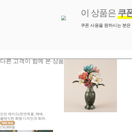
이 상품은
쿠
쿠폰 사용을 원하시는 분은
다른 고객이 함께 본 상품
모던 제이드(천연옥꽃_택배..
클래식한 화병 디자인과 화려..
150,000원