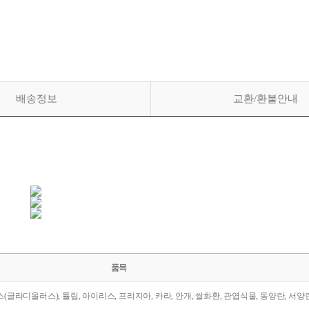
배송정보
교환/환불안내
품목
라스(글라디올러스), 튤립, 아이리스, 프리지아, 카라, 안개, 쌀화환, 관엽식물, 동양란, 서양