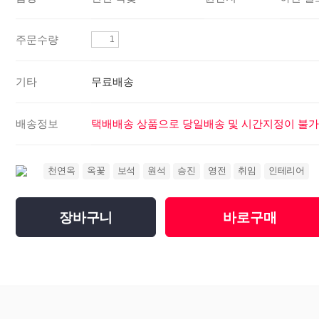
주문수량
기타
무료배송
배송정보
택배배송 상품으로 당일배송 및 시간지정이 불가
천연옥
옥꽃
보석
원석
승진
영전
취임
인테리어
장바구니
바로구매