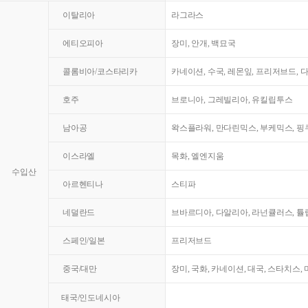
이탈리아
라그라스
에티오피아
장미, 안개, 백묘국
콜롬비아/코스타리카
카네이션, 수국, 레몬잎, 프리저브드, 
호주
브로니아, 그레빌리아, 유킬립투스
남아공
왁스플라워, 만다린믹스, 부케믹스, 핑쿠
이스라엘
목화, 엘엔지움
수입산
아르헨티나
스티파
네덜란드
브바르디아, 다알리아, 라넌큘러스, 튤
스페인/일본
프리저브드
중국/대만
장미, 국화, 카네이션, 대국, 스타치스,
태국/인도네시아