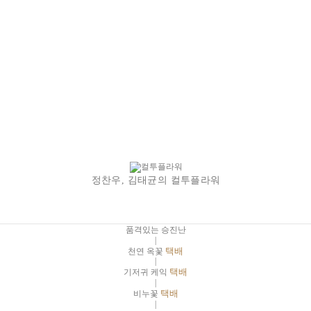
정찬우, 김태균의 컬투플라워
품격있는 승진난
|
천연 옥꽃
택배
|
기저귀 케익
택배
|
비누꽃
택배
|