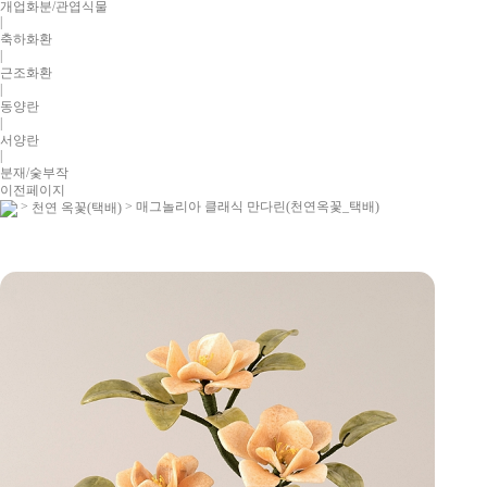
개업화분/관엽식물
|
축하화환
|
근조화환
|
동양란
|
서양란
|
분재/숯부작
이전페이지
>
> 매그놀리아 클래식 만다린(천연옥꽃_택배)
천연 옥꽃(택배)