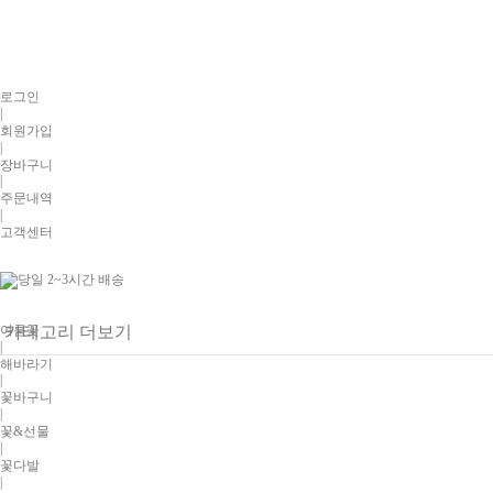
로그인
|
회원가입
|
장바구니
|
주문내역
|
고객센터
여름꽃
카테고리 더보기
|
해바라기
|
꽃바구니
|
꽃&선물
|
꽃다발
|